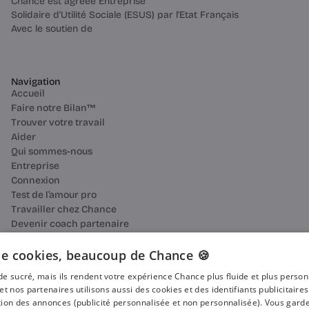
Chance est agréée Entreprise
Solidaire d'Utilité Sociale (ESUS) par l'Etat Français
Avec le soutien de
Navigation
Accueil
Faire notre Bilan™
Trouver votre travail
Aider
Qui sommes-nous
Entreprise
Connexion
Test de l’amour pro
Travailler chez Chance
Devenir coach partenaire
Ressources
Bilan de compétences
e cookies, beaucoup de Chance 🍪
Reconversion professionnelle
n de sucré, mais ils rendent votre expérience Chance plus fluide et plus perso
Blog
et nos partenaires utilisons aussi des cookies et des identifiants publicitaire
Média
ion des annonces (publicité personnalisée et non personnalisée). Vous garde
Presse