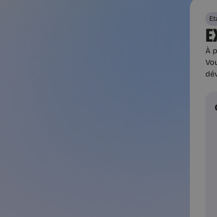
Et
E
À p
Vo
dé