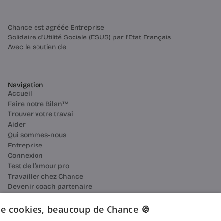
Chance est agréée Entreprise
Solidaire d'Utilité Sociale (ESUS) par l'Etat Français
Avec le soutien de
Navigation
Accueil
Faire notre Bilan™
Trouver votre travail
Aider
Qui sommes-nous
Entreprise
Connexion
Test de l’amour pro
Travailler chez Chance
Devenir coach partenaire
Ressources
Bilan de compétences
e cookies, beaucoup de Chance 🍪
Reconversion professionnelle