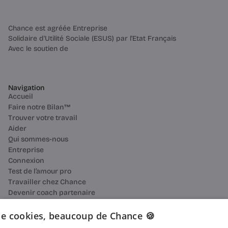
Chance est agréée Entreprise
Solidaire d'Utilité Sociale (ESUS) par l'Etat Français
Avec le soutien de
Navigation
Accueil
Faire notre Bilan™
Trouver votre travail
Aider
Qui sommes-nous
Entreprise
Connexion
Test de l’amour pro
Travailler chez Chance
Devenir coach partenaire
Ressources
Bilan de compétences
e cookies, beaucoup de Chance 🍪
Reconversion professionnelle