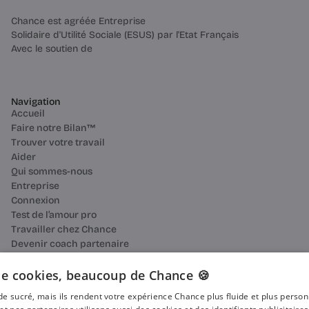
Chance est agréée Entreprise
Solidaire d'Utilité Sociale (ESUS) par l'Etat Français
Avec le soutien de
Navigation
Accueil
Faire notre Bilan™
Trouver votre travail
Aider
Qui sommes-nous
Entreprise
Connexion
Test de l’amour pro
Travailler chez Chance
Devenir coach partenaire
Ressources
Bilan de compétences
e cookies, beaucoup de Chance 🍪
Reconversion professionnelle
n de sucré, mais ils rendent votre expérience Chance plus fluide et plus perso
Blog