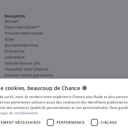
Navigation
Accueil
Faire notre Bilan™
Trouver votre travail
Aider
Qui sommes-nous
Entreprise
Connexion
Test de l’amour pro
Travailler chez Chance
Devenir coach partenaire
Ressources
Bilan de compétences
e cookies, beaucoup de Chance 🍪
Reconversion professionnelle
n de sucré, mais ils rendent votre expérience Chance plus fluide et plus perso
Blog
et nos partenaires utilisons aussi des cookies et des identifiants publicitaire
Média
ion des annonces (publicité personnalisée et non personnalisée). Vous garde
Presse
tique de confidentialité
Où faire votre bilan de compétences ?
TEMENT NÉCESSAIRES
PERFORMANCE
CIBLAGE