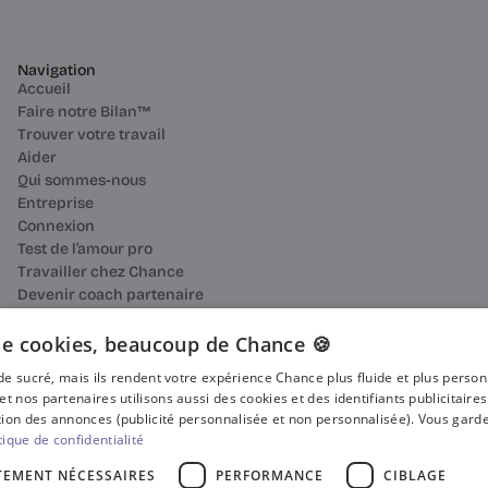
Navigation
Accueil
Faire notre Bilan™
Trouver votre travail
Aider
Qui sommes-nous
Entreprise
Connexion
Test de l’amour pro
Travailler chez Chance
Devenir coach partenaire
Ressources
Bilan de compétences
e cookies, beaucoup de Chance 🍪
Reconversion professionnelle
n de sucré, mais ils rendent votre expérience Chance plus fluide et plus perso
Blog
et nos partenaires utilisons aussi des cookies et des identifiants publicitaire
Média
ion des annonces (publicité personnalisée et non personnalisée). Vous garde
Presse
tique de confidentialité
Où faire votre bilan de compétences ?
TEMENT NÉCESSAIRES
PERFORMANCE
CIBLAGE