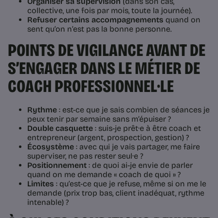
Organiser sa supervision
(dans son cas,
collective, une fois par mois, toute la journée).
Refuser certains accompagnements
quand on
sent qu’on n’est pas la bonne personne.
POINTS DE VIGILANCE AVANT DE
S’ENGAGER DANS LE MÉTIER DE
COACH PROFESSIONNEL·LE
Rythme
: est-ce que je sais combien de séances je
peux tenir par semaine sans m’épuiser ?
Double casquette
: suis-je prêt·e à être coach et
entrepreneur (argent, prospection, gestion) ?
Écosystème
: avec qui je vais partager, me faire
superviser, ne pas rester seul·e ?
Positionnement
: de quoi ai-je envie de parler
quand on me demande « coach de quoi » ?
Limites
: qu’est-ce que je refuse, même si on me le
demande (prix trop bas, client inadéquat, rythme
intenable) ?