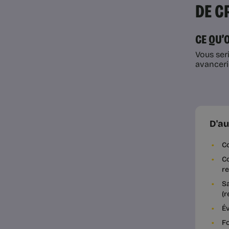
DE C
CE QU’
Vous ser
avancerie
D'au
Co
Co
re
Sa
(r
Év
Fo