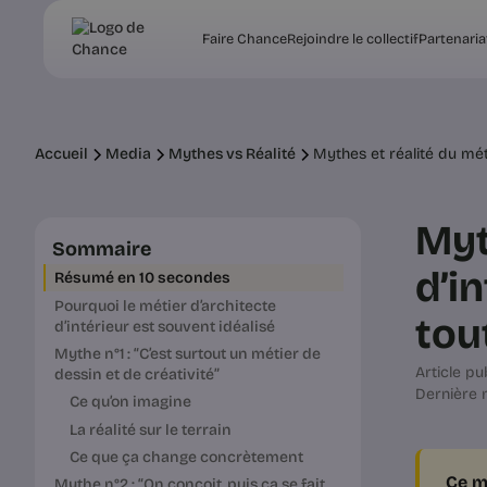
Faire Chance
Rejoindre le collectif
Partenaria
Accueil
Media
Mythes vs Réalité
Mythes et réalité du métie
Myt
Sommaire
d’in
Résumé en 10 secondes
Pourquoi le métier d’architecte
tou
d’intérieur est souvent idéalisé
Mythe n°1 : “C’est surtout un métier de
Article pub
dessin et de créativité”
Dernière m
Ce qu’on imagine
La réalité sur le terrain
Ce que ça change concrètement
Ce m
Mythe n°2 : “On conçoit, puis ça se fait