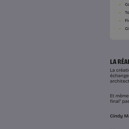
Co
To
Fi
Ci
LA RÉA
La créati
échanges
architec
Et même 
final” p
Cindy Ma