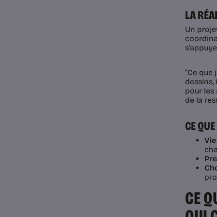
LA RÉA
Un projet
coordinat
s’appuye
“Ce que 
dessins, 
pour les
de la re
CE QU
Vie
cha
Pre
Cho
pro
CE Q
QUI 