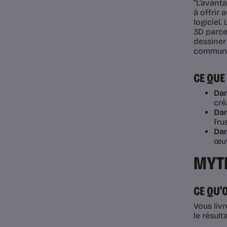
“L’avant
à offrir 
logiciel.
3D parce
dessiner 
communic
CE QU
Dan
cré
Dan
fru
Dan
œuv
MYTH
CE QU’
Vous livr
le résult