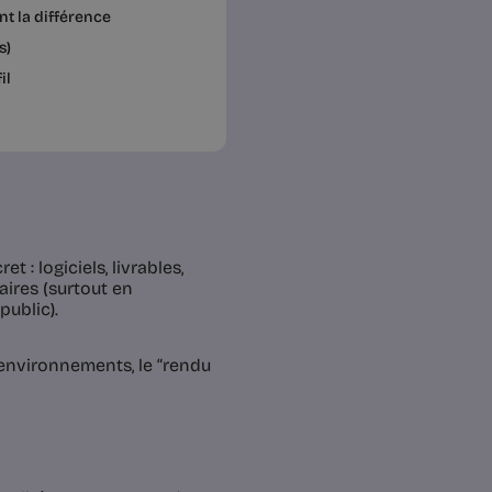
ent la différence
s)
il
t : logiciels, livrables,
ires (surtout en
public).
’environnements, le “rendu