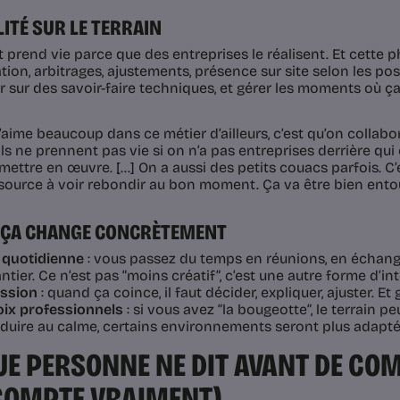
LITÉ SUR LE TERRAIN
 prend vie parce que des entreprises le réalisent. Et cette p
ion, arbitrages, ajustements, présence sur site selon les poste
r sur des savoir-faire techniques, et gérer les moments où ça
j’aime beaucoup dans ce métier d’ailleurs, c’est qu’on collab
ils ne prennent pas vie si on n’a pas entreprises derrière qu
 mettre en œuvre. […] On a aussi des petits couacs parfois. 
ssource à voir rebondir au bon moment. Ça va être bien entou
E ÇA CHANGE CONCRÈTEMENT
 quotidienne
: vous passez du temps en réunions, en échange
ntier. Ce n’est pas “moins créatif”, c’est une autre forme d’intel
ssion
: quand ça coince, il faut décider, expliquer, ajuster. Et 
ix professionnels
: si vous avez “la bougeotte”, le terrain pe
duire au calme, certains environnements seront plus adapté
UE PERSONNE NE DIT AVANT DE CO
COMPTE VRAIMENT)