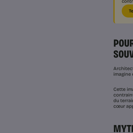
contr
T
POUR
SOUV
Architect
imagine d
Cette ima
contrain
du terrai
cœur app
MYTH