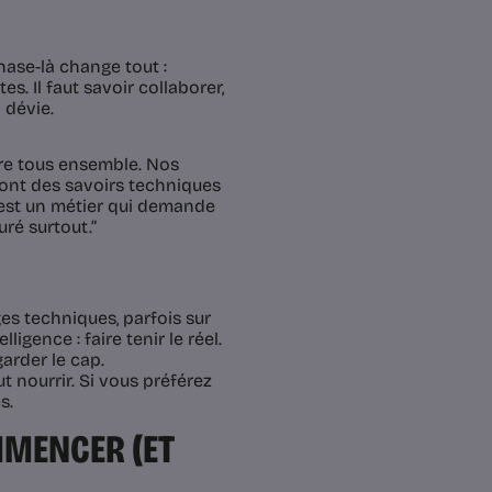
hase-là change tout :
s. Il faut savoir collaborer,
 dévie.
ore tous ensemble. Nos
i ont des savoirs techniques
C’est un métier qui demande
ré surtout.”
s techniques, parfois sur
ligence : faire tenir le réel.
garder le cap.
ut nourrir. Si vous préférez
s.
MMENCER (ET