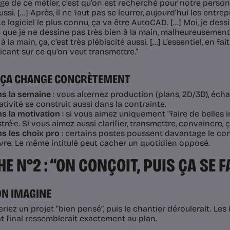
age de ce métier, c’est qu’on est recherché pour notre person
aussi. […] Après, il ne faut pas se leurrer, aujourd’hui les entre
 Le logiciel le plus connu, ça va être AutoCAD. […] Moi, je de
 que je ne dessine pas très bien à la main, malheureusement.
à la main, ça, c’est très plébiscité aussi. […] L’essentiel, en fai
ant sur ce qu’on veut transmettre.”
E ÇA CHANGE CONCRÈTEMENT
s la semaine
: vous alternez production (plans, 2D/3D), éch
ativité se construit aussi dans la contrainte.
s la motivation
: si vous aimez uniquement “faire de belles i
stré·e. Si vous aimez aussi clarifier, transmettre, convaincre, 
s les choix pro
: certains postes poussent davantage le con
re. Le même intitulé peut cacher un quotidien opposé.
E N°2 : “ON CONÇOIT, PUIS ÇA SE F
ON IMAGINE
eriez un projet “bien pensé”, puis le chantier déroulerait. Les
at final ressemblerait exactement au plan.