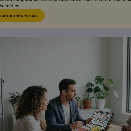
ce métier.
epérer mes forces