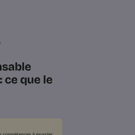
s
nsable
 ce que le
es compétences à muscler