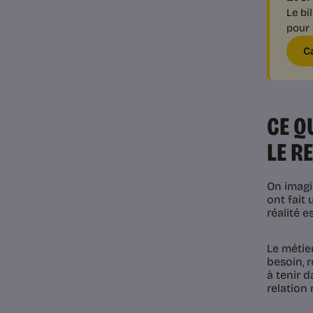
Le bi
pour 
C
CE Q
LE R
On imagi
ont fait
réalité e
Le métie
besoin, r
à tenir d
relation