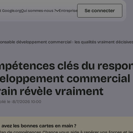
Se connecter
t Google.org
Qui sommes-nous ?
Entreprise
nsable développement commercial : les qualités vraiment décisive
pétences clés du respo
eloppement commercial :
rain révèle vraiment
lié le :
8/7/2026 10:00
 avez les bonnes cartes en main ?
lan de compétences Chance vous aide à repérer vos forces et l