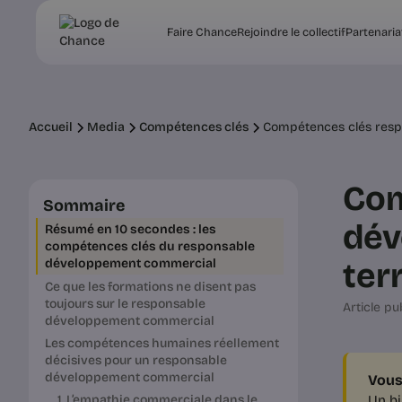
Faire Chance
Rejoindre le collectif
Partenaria
Accueil
Media
Compétences clés
Compétences clés respo
Com
Sommaire
dév
Résumé en 10 secondes : les
compétences clés du responsable
ter
développement commercial
Ce que les formations ne disent pas
toujours sur le responsable
Article pub
développement commercial
Les compétences humaines réellement
décisives pour un responsable
développement commercial
Vous
Un bi
1. L’empathie commerciale dans le