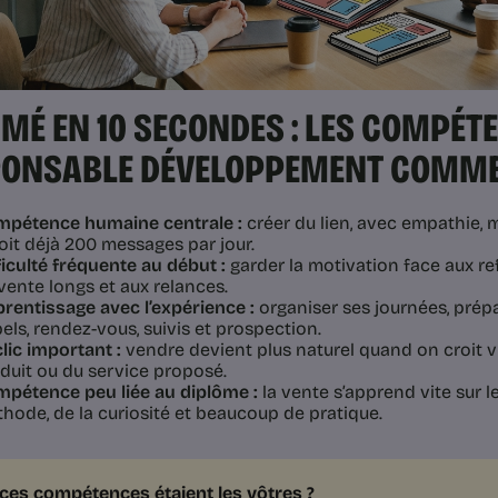
MÉ EN 10 SECONDES : LES COMPÉT
PONSABLE DÉVELOPPEMENT COMME
pétence humaine centrale :
créer du lien, avec empathie, 
oit déjà 200 messages par jour.
ficulté fréquente au début :
garder la motivation face aux ref
vente longs et aux relances.
rentissage avec l’expérience :
organiser ses journées, prépa
els, rendez-vous, suivis et prospection.
lic important :
vendre devient plus naturel quand on croit v
duit ou du service proposé.
pétence peu liée au diplôme :
la vente s’apprend vite sur le
hode, de la curiosité et beaucoup de pratique.
i ces compétences étaient les vôtres ?