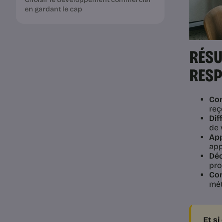
en gardant le cap
RÉSU
RES
Com
reç
Dif
de 
App
app
Déc
pro
Com
mét
Et s