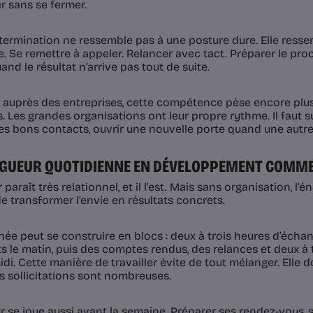
r sans se fermer.
termination ne ressemble pas à une posture dure. Elle ressem
re. Se remettre à appeler. Relancer avec tact. Préparer le pr
and le résultat n’arrive pas tout de suite.
 auprès des entreprises, cette compétence pèse encore plus
. Les grandes organisations ont leur propre rythme. Il faut s
les bons contacts, ouvrir une nouvelle porte quand une autre
RIGUEUR QUOTIDIENNE EN DÉVELOPPEMENT COMM
 paraît très relationnel, et il l’est. Mais sans organisation, l’é
e transformer l’envie en résultats concrets.
née peut se construire en blocs : deux à trois heures d’écha
s le matin, puis des comptes rendus, des relances et deux à
idi. Cette manière de travailler évite de tout mélanger. Elle 
s sollicitations sont nombreuses.
r se joue aussi avant la semaine. Préparer ses rendez-vous, s