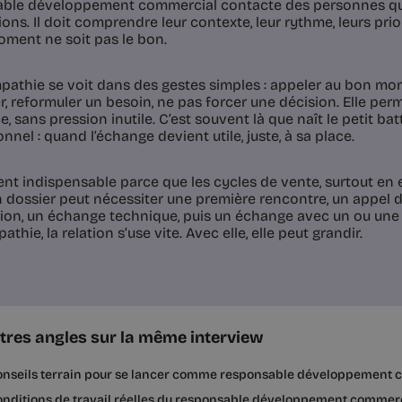
ble développement commercial contacte des personnes qu
tions. Il doit comprendre leur contexte, leur rythme, leurs prio
oment ne soit pas le bon.
pathie se voit dans des gestes simples : appeler au bon mo
r, reformuler un besoin, ne pas forcer une décision. Elle per
e, sans pression inutile. C’est souvent là que naît le petit b
nnel : quand l’échange devient utile, juste, à sa place.
ient indispensable parce que les cycles de vente, surtout en 
n dossier peut nécessiter une première rencontre, un appel 
ion, un échange technique, puis un échange avec un ou une
thie, la relation s’use vite. Avec elle, elle peut grandir.
tres angles sur la même interview
onseils terrain pour se lancer comme responsable développement 
nditions de travail réelles du responsable développement commercia