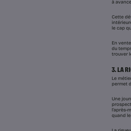
à avance
Cette dé
intérieu
le cap qu
En vente
du temps
trouver 
3. LA 
Le métier
permet d
Une jour
prospect
l’après-m
quand le
La rigueu