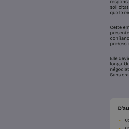
responsa
sollicita
que le m
Cette em
présente
confianc
professio
Elle dev
longs. U
négociat
Sans empa
D'au
C
Co