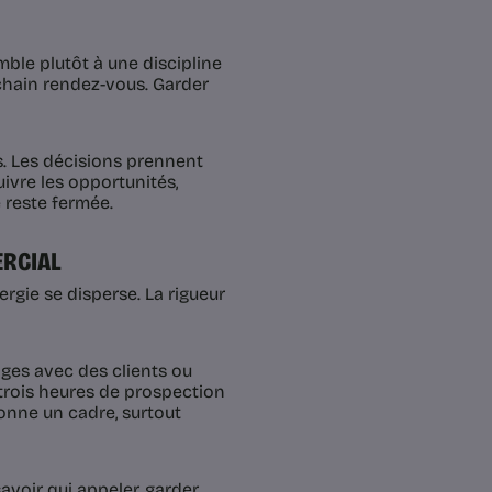
ble plutôt à une discipline
ochain rendez-vous. Garder
. Les décisions prennent
uivre les opportunités,
 reste fermée.
ERCIAL
nergie se disperse. La rigueur
nges avec des clients ou
 trois heures de prospection
donne un cadre, surtout
avoir qui appeler, garder