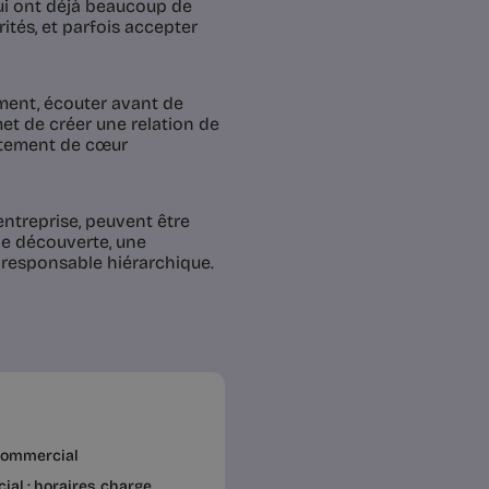
i ont déjà beaucoup de
rités, et parfois accepter
ment, écouter avant de
met de créer une relation de
attement de cœur
entreprise, peuvent être
de découverte, une
 responsable hiérarchique.
commercial
l : horaires, charge,