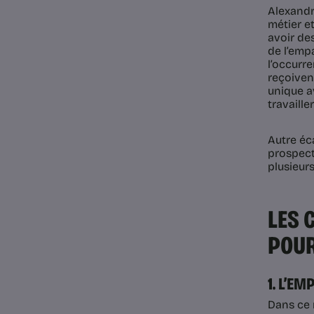
Alexandr
métier et
avoir de
de l’emp
l’occurr
reçoivent
unique a
travaille
Autre éca
prospect
plusieur
LES 
POUR
1. L’E
Dans ce 