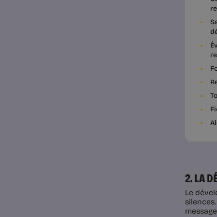
re
Sa
d
Év
re
F
Re
To
F
A
2. LA
Le dével
silences
messages 