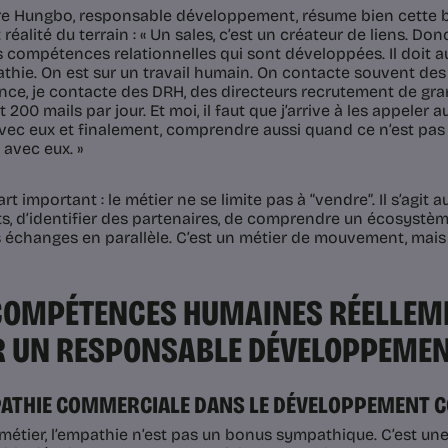
e Hungbo, responsable développement, résume bien cette b
 réalité du terrain : « Un sales, c’est un créateur de liens. Do
s compétences relationnelles qui sont développées. Il doit au
athie. On est sur un travail humain. On contacte souvent des
ence, je contacte des DRH, des directeurs recrutement de gran
 200 mails par jour. Et moi, il faut que j’arrive à les appeler
vec eux et finalement, comprendre aussi quand ce n’est pa
r avec eux. »
rt important : le métier ne se limite pas à “vendre”. Il s’agit 
s, d’identifier des partenaires, de comprendre un écosystèm
s échanges en parallèle. C’est un métier de mouvement, mais 
COMPÉTENCES HUMAINES RÉELLEME
 UN RESPONSABLE DÉVELOPPEME
MPATHIE COMMERCIALE DANS LE DÉVELOPPEMENT
métier, l’empathie n’est pas un bonus sympathique. C’est un