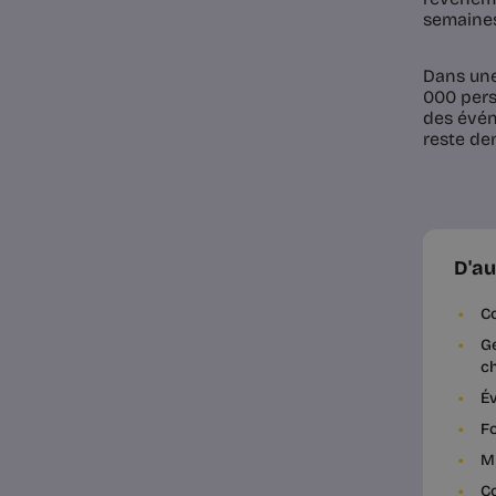
semaines
Dans une
000 pers
des évén
reste de
D'au
Co
Ge
ch
Év
Fo
My
Co