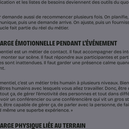
ation et les listes de besoins deviennent des outils du quot
r demande aussi de recommencer plusieurs fois. On planifie,
nique, puis une demande arrive. On ajuste, puis un fournis
cle fait partie du réel du métier.
ARGE ÉMOTIONNELLE PENDANT L’ÉVÉNEMENT
entiel est un métier de contact. Il faut accompagner des in
 monter sur scène. Il faut répondre aux participantes et par
 sont inattendues. Il faut garder une présence calme quan
nt.
mentiel, c’est un métier très humain à plusieurs niveaux. Bien s
 êtres humains avec lesquels vous allez travailler. Donc, êt
 tout ça, de gérer l’émotivité des personnes et tout dans dif
voir un conférencier ou une conférencière qui vit un gros s
, être capable de gérer ça, de parler avec la personne, de fair
d même une superbe expérience. »
ARGE PHYSIQUE LIÉE AU TERRAIN