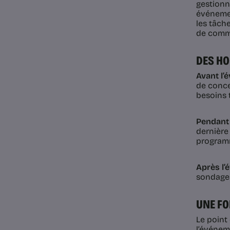
gestionna
événemen
les tâche
de commu
DES HO
Avant l’
de concen
besoins 
Pendant
dernière
programme
Après l
sondages
UNE FO
Le point
l’événeme