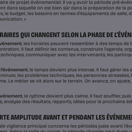
ire de projet événementiel. Il va y avoir la période pré-évén
t dans laquelle on est bien sûr dans la préparation de la pla
s, le budget, les besoins en termes d’équipements de salle, de
nication. »
RAIRES QUI CHANGENT SELON LA PHASE DE L’ÉVÉ
événement
, les horaires peuvent ressembler à des temps de
tration. Il faut définir les contenus, construire l’agenda, organ
techniques, communiquer avec les intervenants, les participa
 l’événement
, le temps devient plus intense. Il faut gérer les 
 minute, les problèmes techniques, les personnes stressées
. Le métier se vit alors sur le terrain. On avance, on ajuste,
’événement
, le rythme devient plus calme. Il faut souffler, puis 
, analyse des résultats, rapports, idées pour la prochaine éd
RTE AMPLITUDE AVANT ET PENDANT LES ÉVÉNEM
 de vigilance principal concerne les périodes juste avant l’
nt. Selon la taille du projet, la période chargée peut durer 