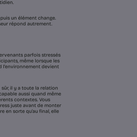
idien.
 puis un élément change.
seur répond autrement.
tervenants parfois stressés
ticipants, même lorsque les
d l’environnement devient
ûr, il y a toute la relation
re capable aussi quand même
férents contextes. Vous
tress juste avant de monter
e en sorte qu’au final, elle