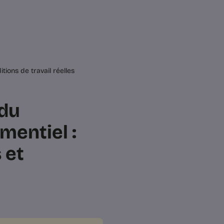
tions de travail réelles
 du
mentiel :
 et