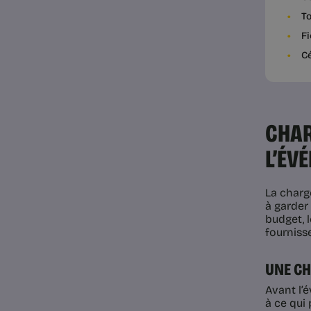
To
Fi
Cé
CHAR
L’ÉV
La charg
à garder
budget, l
fournisse
UNE CH
Avant l’é
à ce qui 