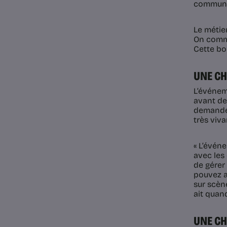
communic
Le métie
On commu
Cette bou
UNE CH
L’événem
avant de
demandes
très viva
« L’événe
avec les
de gérer
pouvez a
sur scène
ait quan
UNE CH