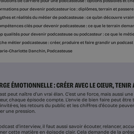
olutions de carrière pour une podcasteuse : options possibles et c
rmations pour devenir podcasteur·ice : diplômes, terrain et passere
thes et réalités du métier de podcasteuse : ce qu’on découvre vraim
ompétences clés pour devenir podcasteuse : ce que le terrain dem
p qualités pour devenir podcasteuse ou podcasteur : ce que le mé
che métier podcasteuse : créer, produire et faire grandir un podcast
arie-Charlotte Danchin, Podcasteuse
RGE ÉMOTIONNELLE : CRÉER AVEC LE CŒUR, TENIR
t peut naître d’un vrai élan. C’est une force, mais aussi une
œur, chaque épisode compte. L’envie de bien faire peut être t
invité·es, les retours du public et les chiffres d’écoute peuven
éer une pression.
dcast d’interview, il faut aussi savoir écouter, relancer, accueil
mer cette matière en épisode clair. Cela demande de la présen