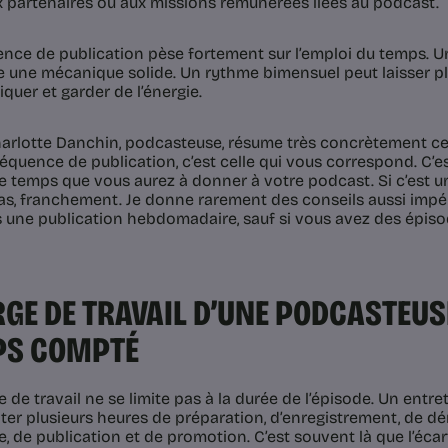
x partenaires ou aux missions rémunérées liées au podcast.
ence de publication pèse fortement sur l’emploi du temps.
une mécanique solide. Un rythme bimensuel peut laisser plus
uer et garder de l’énergie.
arlotte Danchin, podcasteuse, résume très concrètement ce p
quence de publication, c’est celle qui vous correspond. C’est-
le temps que vous aurez à donner à votre podcast. Si c’est u
as, franchement. Je donne rarement des conseils aussi impér
 une publication hebdomadaire, sauf si vous avez des épis
GE DE TRAVAIL D’UNE PODCASTEUSE
PS COMPTÉ
 de travail ne se limite pas à la durée de l’épisode. Un entr
ter plusieurs heures de préparation, d’enregistrement, de d
e, de publication et de promotion. C’est souvent là que l’écar