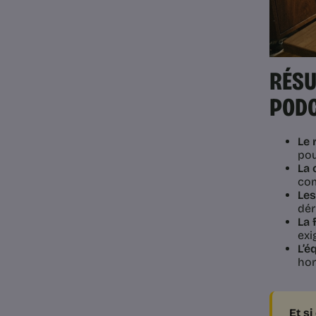
RÉSU
POD
Le 
pou
La 
com
Les
dér
La 
exi
L’é
hor
Et si