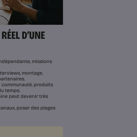
 RÉEL D’UNE
é indépendante, missions
nterviews, montage,
partenaires.
e communauté, produits
du temps.
ine peut devenir très
 canaux, poser des plages