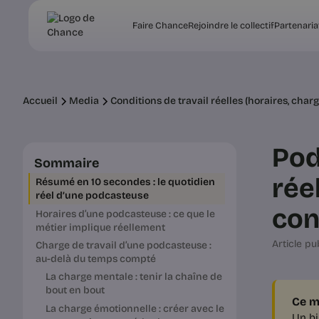
Faire Chance
Rejoindre le collectif
Partenaria
Accueil
Media
Conditions de travail réelles (horaires, char
Pod
Sommaire
rée
Résumé en 10 secondes : le quotidien
réel d’une podcasteuse
con
Horaires d’une podcasteuse : ce que le
métier implique réellement
Article pub
Charge de travail d’une podcasteuse :
au-delà du temps compté
La charge mentale : tenir la chaîne de
bout en bout
Ce m
La charge émotionnelle : créer avec le
Un bi