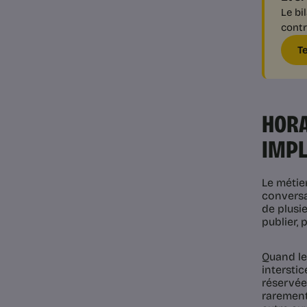
Le bi
contr
T
HORA
IMPL
Le métie
conversat
de plusie
publier,
Quand le 
interstic
réservée
rarement