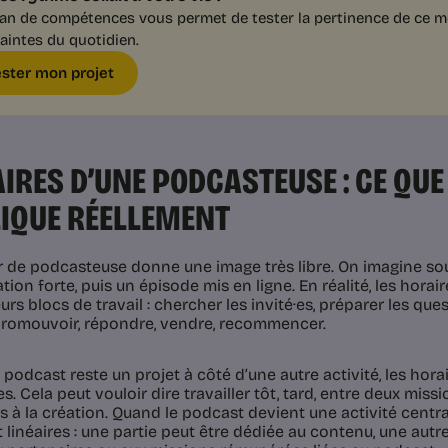
lan de compétences vous permet de tester la pertinence de ce mé
aintes du quotidien.
ester mon projet
IRES D’UNE PODCASTEUSE : CE QUE
IQUE RÉELLEMENT
r de podcasteuse donne une image très libre. On imagine so
ion forte, puis un épisode mis en ligne. En réalité, les horai
urs blocs de travail : chercher les invité·es, préparer les ques
 promouvoir, répondre, vendre, recommencer.
podcast reste un projet à côté d’une autre activité, les horai
es. Cela peut vouloir dire travailler tôt, tard, entre deux miss
s à la création. Quand le podcast devient une activité centra
 linéaires : une partie peut être dédiée au contenu, une autr