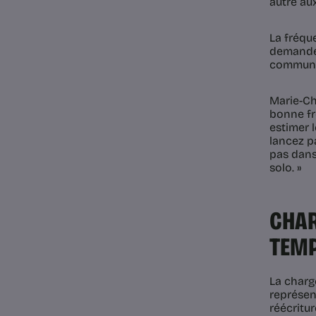
autre au
La fréqu
demande 
communiq
Marie-Ch
bonne fré
estimer 
lancez p
pas dans
solo. »
CHAR
TEM
La charge
représen
réécritur