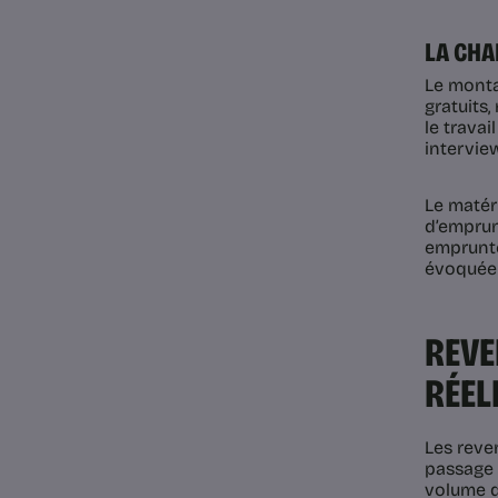
LA CHA
Le monta
gratuits
le travai
intervie
Le matér
d’emprunt
emprunté
évoquée 
REVE
RÉEL
Les reve
passage 
volume d