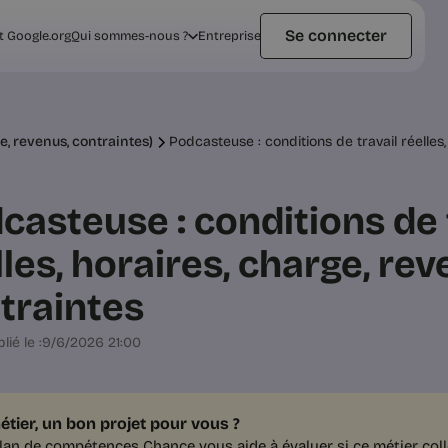
Se connecter
t Google.org
Qui sommes-nous ?
Entreprise
ge, revenus, contraintes)
Podcasteuse : conditions de travail réelles,
casteuse : conditions de 
lles, horaires, charge, re
traintes
lié le :
9/6/2026 21:00
étier, un bon projet pour vous ?
lan de compétences Chance vous aide à évaluer si ce métier coll