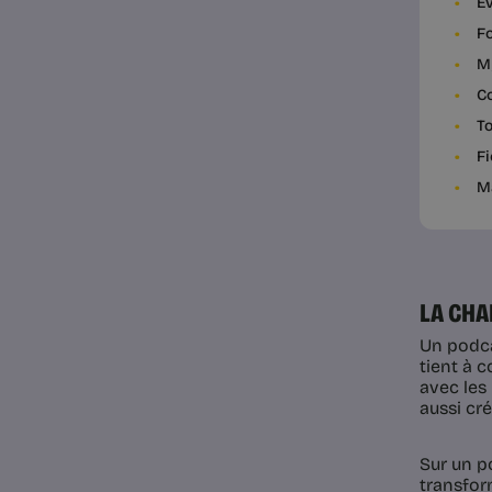
Év
Fo
My
C
To
Fi
M
LA CHA
Un podcas
tient à c
avec les 
aussi cr
Sur un po
transfor