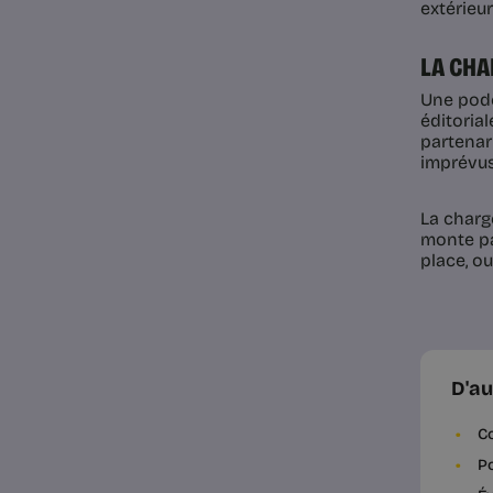
extérieur
LA CHA
Une podc
éditorial
partenar
imprévus
La charg
monte pa
place, o
D'au
Co
Po