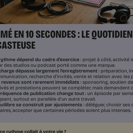
MÉ EN 10 SECONDES : LE QUOTIDIEN
CASTEUSE
rythme dépend du cadre d’exercice
: projet à côté, activit
r des studios ou podcast porté comme une marque.
charge dépasse largement l’enregistrement
: préparation, i
munication, recherche d’invités, vente et relation avec les 
 revenus sont rarement immédiats
: sponsoring, soutien d
ivés et prestations peuvent se compléter, mais demandent 
fréquence de publication change tout
: un épisode par sema
geant, surtout en parallèle d’un autre travail.
quilibre se construit par ajustements
: déléguer, choisir ses
aires, accepter que certaines périodes soient plus intenses.
 ce rythme collait à votre vie ?