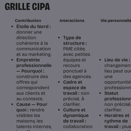
GRILLE CIPA
Contribution
Interactions
Vie personnell
Étoile du Nord :
donner une
direction
Type de
cohérente à la
structure :
communication
PME citée,
et au marketing.
avec petites
Empreinte
équipes et
Lieu de vie :
professionnelle
recours
changement
— Pourquoi :
ponctuel à
lieu peut ouv
construire des
des agences.
une
offres qui
Cadre et
opportunité
correspondent
espace de
professionne
aux clients et
travail :
non
Statut
au contexte.
précisé. À
professionn
Cause — Pour
clarifier.
non précisé
quoi :
rendre
Culture et
clarifier.
visibles les
dynamique
Horaires et
maisons, les
de travail :
rythme de
talents internes,
collaboration
travail :
plus