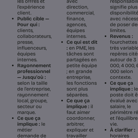
les offres et
avec
responsabil
l’expérience
direction,
signifie plus
client.
commercial,
disponibilité
Public cible —
finance,
avec nécess
Pour qui :
agences,
de poser de
clients,
équipes
limites.
collaborateurs,
internes.
Revenus :
presse,
Ce qui est dit
fourchettes
influenceurs,
:
en PME, les
très variable
équipes
tâches sont
repères cité
internes.
partagées en
autour de 3
Rayonnement
petite équipe
000, 4 000, 
professionnel
; en grande
000 selon
— Jusqu'où :
entreprise,
contexte.
selon la taille
les fonctions
Ce que ça
de l’entreprise,
sont plus
implique :
le
rayonnement
séparées.
poste doit ê
local, groupe,
Ce que ça
évalué avec 
secteur ou
implique :
il
salaire, le
marque.
faut aimer
périmètre ré
Ce que ça
coordonner,
et l’équilibr
implique :
le
arbitrer,
vie.
métier
expliquer et
À clarifier :
demande de
travailler
horaires