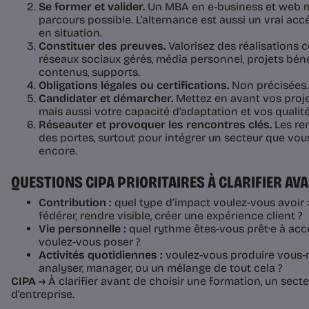
Se former et valider.
Un MBA en e-business et web m
parcours possible. L’alternance est aussi un vrai ac
en situation.
Constituer des preuves.
Valorisez des réalisations co
réseaux sociaux gérés, média personnel, projets bé
contenus, supports.
Obligations légales ou certifications.
Non précisées. À
Candidater et démarcher.
Mettez en avant vos proje
mais aussi votre capacité d’adaptation et vos qualit
Réseauter et provoquer les rencontres clés.
Les re
des portes, surtout pour intégrer un secteur que vo
encore.
QUESTIONS CIPA PRIORITAIRES À CLARIFIER AV
Contribution :
quel type d’impact voulez-vous avoir :
fédérer, rendre visible, créer une expérience client ?
Vie personnelle :
quel rythme êtes-vous prêt·e à accep
voulez-vous poser ?
Activités quotidiennes :
voulez-vous produire vous-
analyser, manager, ou un mélange de tout cela ?
CIPA →
À clarifier avant de choisir une formation, un secte
d’entreprise.