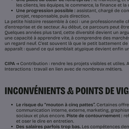
les clients, les équipes, le commerce, la finance et la 
Une progression possible :
assistant, chargé de co
projet, responsable, puis direction.
La petite histoire ressemble à ceci : une professionnelle c
d’entreprise et de secteur. Au début, ce parcours peut êt
Quelques années plus tard, cette diversité devient un arg
une capacité à apprendre vite, à comprendre des marchés 
un regard neuf. C’est souvent là que le petit battement d
apparaît : quand ce qui semblait atypique devient enfin u
CIPA →
Contribution : rendre les projets visibles et utiles. A
Interactions : travail en lien avec de nombreux métiers.
INCONVÉNIENTS & POINTS DE VI
Le risque du “mouton à cinq pattes”.
Certaines offr
communication interne, externe, marketing, graphisme
sociaux et plus encore.
Piste de contournement :
ref
et oser le dire en entretien.
Des salaires parfois trop bas.
Les compétences dem