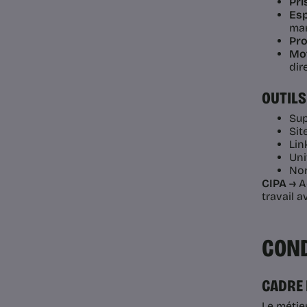
Pri
Esp
mar
Pro
Mot
dir
OUTILS
Sup
Sit
Lin
Uni
Non
CIPA →
Ac
travail a
COND
CADRE
Le métie