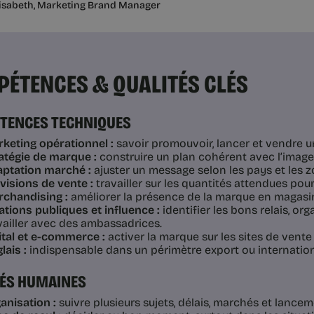
lisabeth, Marketing Brand Manager
ÉTENCES & QUALITÉS CLÉS
TENCES TECHNIQUES
keting opérationnel :
savoir promouvoir, lancer et vendre u
atégie de marque :
construire un plan cohérent avec l’imag
ptation marché :
ajuster un message selon les pays et les z
visions de vente :
travailler sur les quantités attendues pou
chandising :
améliorer la présence de la marque en magasi
ations publiques et influence :
identifier les bons relais, o
vailler avec des ambassadrices.
ital et e-commerce :
activer la marque sur les sites de vente 
lais :
indispensable dans un périmètre export ou internation
TÉS HUMAINES
anisation :
suivre plusieurs sujets, délais, marchés et lancem