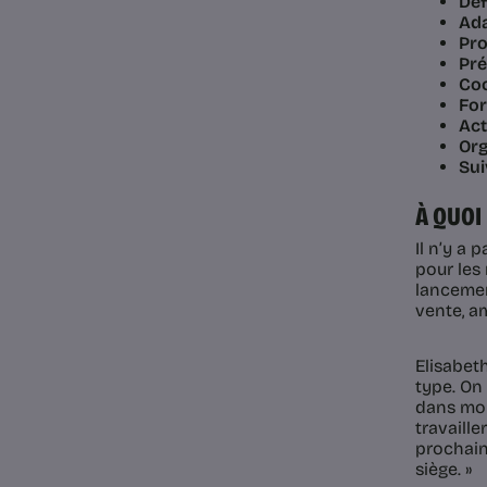
Déf
Ad
Pr
Pré
Co
Fo
Act
Org
Sui
À QUOI
Il n’y a
pour les
lancemen
vente, a
Elisabet
type. On
dans mon
travaill
prochain
siège. »