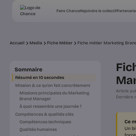
Faire Chance
Rejoindre le collectif
Partenaria
Accueil
Media
Fiche Métier
Fiche métier Marketing Brand
Fic
Sommaire
Ma
Résumé en 10 secondes
Mission & ce qu'on fait concrètement
Article pub
Missions principales du Marketing
Dernière m
Brand Manager
À quoi ressemble une journée ?
Compétences & qualités clés
Ce m
Compétences techniques
Un bi
Qualités humaines
force