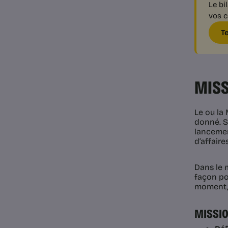
Le bi
vos c
T
MISS
Le ou la
donné. So
lancemen
d’affaires
Dans le 
façon pos
moment, 
MISSI