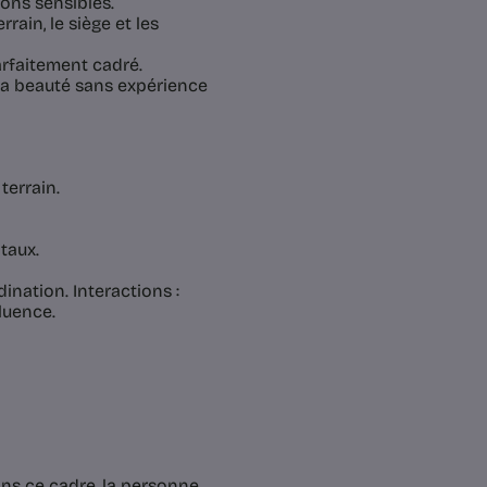
ons sensibles.
rain, le siège et les
arfaitement cadré.
la beauté sans expérience
terrain.
taux.
ination. Interactions :
fluence.
ans ce cadre, la personne