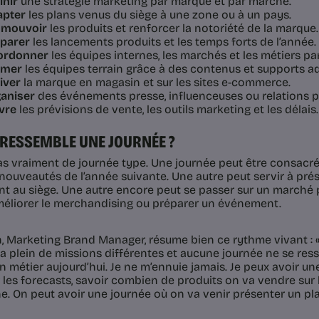
inir
une stratégie marketing par marque et par marché.
apter
les plans venus du siège à une zone ou à un pays.
omouvoir
les produits et renforcer la notoriété de la marque.
parer
les lancements produits et les temps forts de l’année.
ordonner
les équipes internes, les marchés et les métiers pa
rmer
les équipes terrain grâce à des contenus et supports a
iver
la marque en magasin et sur les sites e-commerce.
aniser
des événements presse, influenceuses ou relations p
vre
les prévisions de vente, les outils marketing et les délais.
 RESSEMBLE UNE JOURNÉE ?
 pas vraiment de journée type. Une journée peut être consacr
 nouveautés de l’année suivante. Une autre peut servir à pré
t au siège. Une autre encore peut se passer sur un marché 
méliorer le merchandising ou préparer un événement.
h, Marketing Brand Manager, résume bien ce rythme vivant : «
 a plein de missions différentes et aucune journée ne se ress
 métier aujourd’hui. Je ne m’ennuie jamais. Je peux avoir un
er les forecasts, savoir combien de produits on va vendre sur
e. On peut avoir une journée où on va venir présenter un p