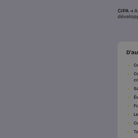
CIPA →
Ac
développ
D'au
C
Co
co
Sa
Év
Fo
Le
Co
To