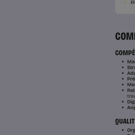
E
COMP
COMPÉ
Mar
Str
Ada
Pré
Mer
Rel
tra
Dig
Ang
QUALI
Org