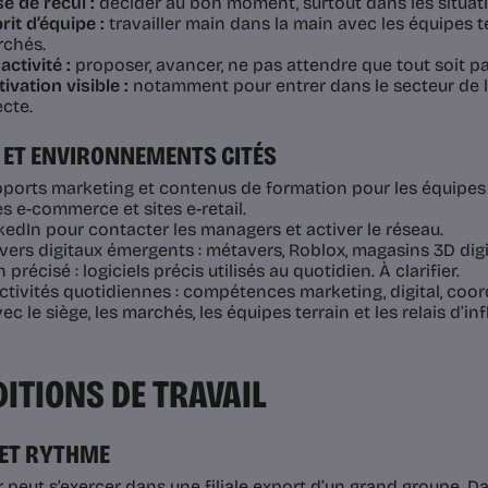
se de recul :
décider au bon moment, surtout dans les situati
rit d’équipe :
travailler main dans la main avec les équipes ter
chés.
activité :
proposer, avancer, ne pas attendre que tout soit p
ivation visible :
notamment pour entrer dans le secteur de 
ecte.
 ET ENVIRONNEMENTS CITÉS
ports marketing et contenus de formation pour les équipes 
es e-commerce et sites e-retail.
kedIn pour contacter les managers et activer le réseau.
vers digitaux émergents : métavers, Roblox, magasins 3D digi
 précisé : logiciels précis utilisés au quotidien. À clarifier.
tivités quotidiennes : compétences marketing, digital, coord
vec le siège, les marchés, les équipes terrain et les relais d’in
ITIONS DE TRAVAIL
 ET RYTHME
r peut s’exercer dans une filiale export d’un grand groupe. D