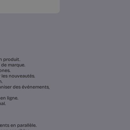
n produit.
e de marque.
ones.
r les nouveautés.
n.
rganiser des événements,
en ligne.
al.
ents en parallèle.