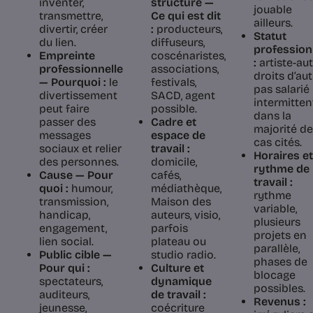
inventer,
structure —
jouable
transmettre,
Ce qui est dit
ailleurs.
divertir, créer
:
producteurs,
Statut
du lien.
diffuseurs,
profession
Empreinte
coscénaristes,
:
artiste-aut
professionnelle
associations,
droits d’aut
— Pourquoi :
le
festivals,
pas salarié 
divertissement
SACD, agent
intermitten
peut faire
possible.
dans la
passer des
Cadre et
majorité d
messages
espace de
cas cités.
sociaux et relier
travail :
Horaires et
des personnes.
domicile,
rythme de
Cause — Pour
cafés,
travail :
quoi :
humour,
médiathèque,
rythme
transmission,
Maison des
variable,
handicap,
auteurs, visio,
plusieurs
engagement,
parfois
projets en
lien social.
plateau ou
parallèle,
Public cible —
studio radio.
phases de
Pour qui :
Culture et
blocage
spectateurs,
dynamique
possibles.
auditeurs,
de travail :
Revenus :
jeunesse,
coécriture