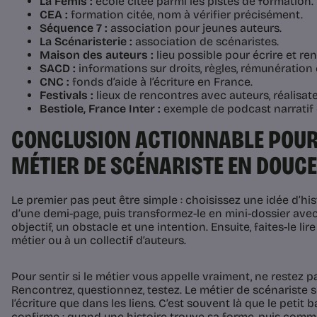
La Fémis :
école citée parmi les pistes de formation.
CEA :
formation citée, nom à vérifier précisément.
Séquence 7 :
association pour jeunes auteurs.
La Scénaristerie :
association de scénaristes.
Maison des auteurs :
lieu possible pour écrire et re
SACD :
informations sur droits, règles, rémunération 
CNC :
fonds d’aide à l’écriture en France.
Festivals :
lieux de rencontres avec auteurs, réalisat
Bestiole, France Inter :
exemple de podcast narratif c
CONCLUSION ACTIONNABLE POUR 
MÉTIER DE SCÉNARISTE EN DOUC
Le premier pas peut être simple : choisissez une idée d’his
d’une demi-page, puis transformez-le en mini-dossier ave
objectif, un obstacle et une intention. Ensuite, faites-le l
métier ou à un collectif d’auteurs.
Pour sentir si le métier vous appelle vraiment, ne restez pa
Rencontrez, questionnez, testez. Le métier de scénariste 
l’écriture que dans les liens. C’est souvent là que le peti
confirme : quand une histoire trouve sa forme, puis comme