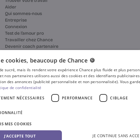
Trouver votre travail
Aider
Qui sommes-nous
Entreprise
Connexion
Test de l’amour pro
Travailler chez Chance
Devenir coach partenaire
Ressources
Bilan de compétences
e cookies, beaucoup de Chance 🍪
Reconversion professionnelle
n de sucré, mais ils rendent votre expérience Chance plus fluide et plus perso
Blog
et nos partenaires utilisons aussi des cookies et des identifiants publicitaire
Média
ion des annonces (publicité personnalisée et non personnalisée). Vous garde
Presse
tique de confidentialité
Où faire votre bilan de compétences ?
TEMENT NÉCESSAIRES
PERFORMANCE
CIBLAGE
Certificat Qualiopi
CGV
IONNALITÉ
CGU
Accessibilité
SIS MES COOKIES
Gestion des cookies
Politique de confidentialité
© 2025 Chance. Tous droits réservés.
JE CONTINUE SANS ACCE
J'ACCEPTE TOUT