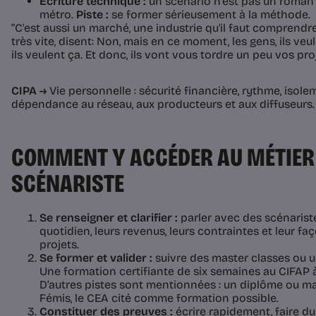
Écriture technique :
un scénario n’est pas un roman a
métro.
Piste :
se former sérieusement à la méthode.
“C'est aussi un marché, une industrie qu'il faut comprendre
très vite, disent: Non, mais en ce moment, les gens, ils veul
ils veulent ça. Et donc, ils vont vous tordre un peu vos proj
CIPA →
Vie personnelle : sécurité financière, rythme, isolem
dépendance au réseau, aux producteurs et aux diffuseurs.
COMMENT Y ACCÉDER AU MÉTIER
SCÉNARISTE
Se renseigner et clarifier :
parler avec des scénarist
quotidien, leurs revenus, leurs contraintes et leur f
projets.
Se former et valider :
suivre des master classes ou 
Une formation certifiante de six semaines au CIFAP à
D’autres pistes sont mentionnées : un diplôme ou mas
Fémis, le CEA cité comme formation possible.
Constituer des preuves :
écrire rapidement, faire du