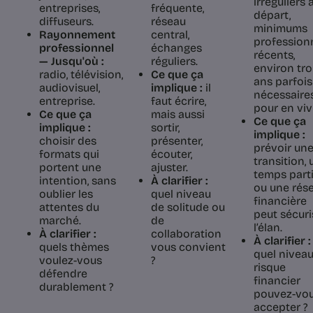
irréguliers 
entreprises,
fréquente,
départ,
diffuseurs.
réseau
minimums
Rayonnement
central,
profession
professionnel
échanges
récents,
— Jusqu'où :
réguliers.
environ tro
radio, télévision,
Ce que ça
ans parfois
audiovisuel,
implique :
il
nécessaire
entreprise.
faut écrire,
pour en viv
Ce que ça
mais aussi
Ce que ça
implique :
sortir,
implique :
choisir des
présenter,
prévoir un
formats qui
écouter,
transition, 
portent une
ajuster.
temps parti
intention, sans
À clarifier :
ou une rés
oublier les
quel niveau
financière
attentes du
de solitude ou
peut sécuri
marché.
de
l’élan.
À clarifier :
collaboration
À clarifier :
quels thèmes
vous convient
quel nivea
voulez-vous
?
risque
défendre
financier
durablement ?
pouvez-vo
accepter ?