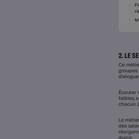
Fi
ré
M
2. LE 
Ce métie
groupes 
dialogue
Écouter 
faibles, 
chacun à
Le métie
des sala
réorganis
durcir.