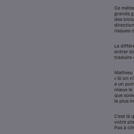
Ce métie
grands gr
des troi
direction
risques 
La diffé
entrer da
traduire 
Mathieu 
« Si on n
a un poin
mieux le 
que soien
le plus 
C’est là
votre pla
Pas à cô