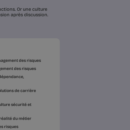
ctions. Or une culture
ssion après discussion.
anagement des risques
agement des risques
indépendance,
lutions de carrière
lture sécurité et
éalité du métier
s risques