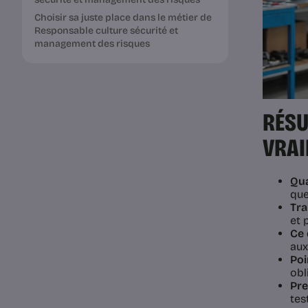
Choisir sa juste place dans le métier de
Responsable culture sécurité et
management des risques
RÉSU
VRA
Qua
que
Trai
et 
Ce 
aux
Poi
obl
Pre
tes