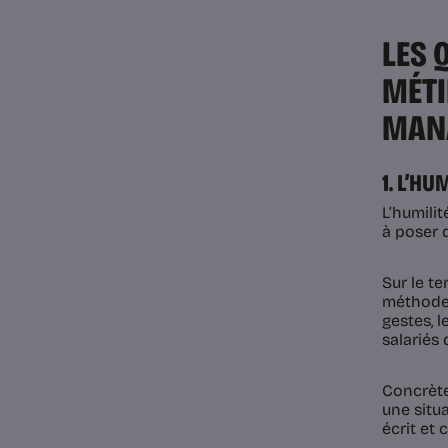
LES 
MÉTI
MANA
1. L’H
L’humilit
à poser 
Sur le t
méthodes
gestes, l
salariés 
Concrète
une situa
écrit et 