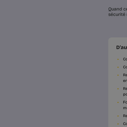
Quand ce
sécurité 
D'au
Co
Co
Re
en
Re
po
Fo
m
Re
C