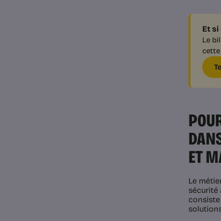
Et si
Le bi
cette
T
POUR
DANS
ET M
Le métie
sécurité 
consiste 
solution