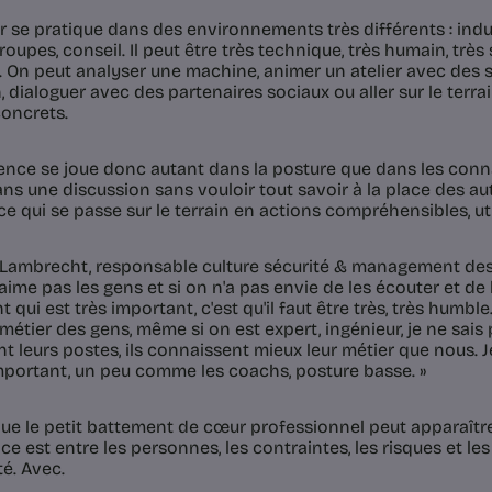
r se pratique dans des environnements très différents : indus
oupes, conseil. Il peut être très technique, très humain, trè
s. On peut analyser une machine, animer un atelier avec des
, dialoguer avec des partenaires sociaux ou aller sur le terra
concrets.
rence se joue donc autant dans la posture que dans les conna
ns une discussion sans vouloir tout savoir à la place des autr
ce qui se passe sur le terrain en actions compréhensibles, ut
Lambrecht, responsable culture sécurité & management des ri
'aime pas les gens et si on n'a pas envie de les écouter et de le
t qui est très important, c'est qu'il faut être très, très humb
métier des gens, même si on est expert, ingénieur, je ne sais 
t leurs postes, ils connaissent mieux leur métier que nous. Je
important, un peu comme les coachs, posture basse. »
 que le petit battement de cœur professionnel peut apparaît
ce est entre les personnes, les contraintes, les risques et le
té. Avec.