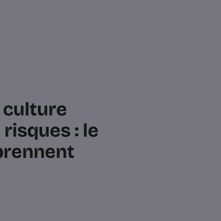
 culture
isques : le
 prennent