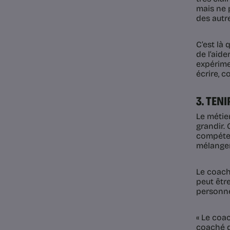
mais ne p
des autr
C’est là 
de l’aide
expérime
écrire, c
3. TEN
Le métie
grandir. 
compéten
mélanger
Le coach
peut êtr
personne
« Le coac
coaché da