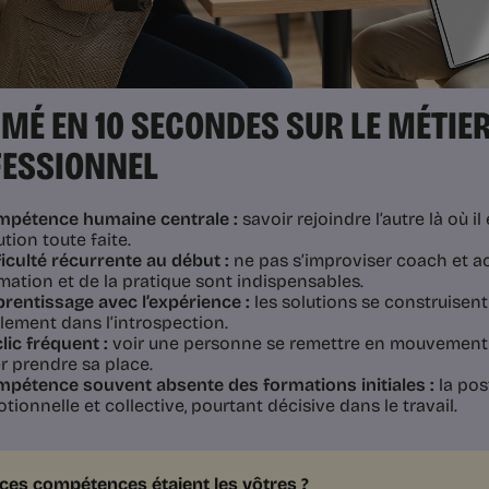
MÉ EN 10 SECONDES SUR LE MÉTIE
ESSIONNEL
pétence humaine centrale :
savoir rejoindre l’autre là où i
ution toute faite.
ficulté récurrente au début :
ne pas s’improviser coach et a
mation et de la pratique sont indispensables.
rentissage avec l’expérience :
les solutions se construisent
lement dans l’introspection.
lic fréquent :
voir une personne se remettre en mouvement,
r prendre sa place.
pétence souvent absente des formations initiales :
la pos
tionnelle et collective, pourtant décisive dans le travail.
i ces compétences étaient les vôtres ?