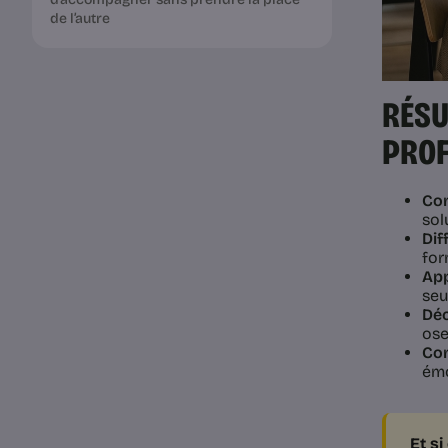
de l’autre
RÉSU
PROF
Com
sol
Dif
for
App
seu
Déc
ose
Com
émo
Et s