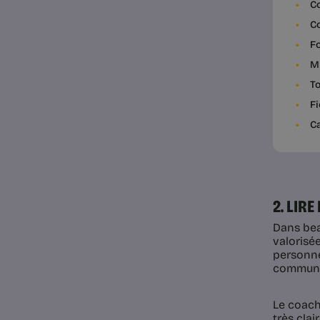
Co
Co
Fo
My
To
Fi
Ca
2. LIR
Dans bea
valorisée
personne
communic
Le coach
très clai