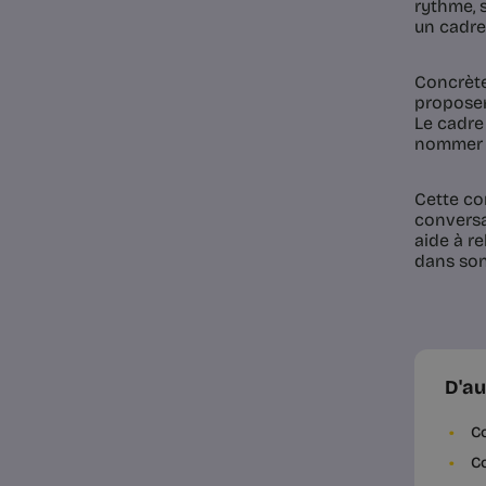
rythme, 
un cadre 
Concrètem
proposer
Le cadre
nommer c
Cette co
conversat
aide à r
dans son 
D'au
Co
Co