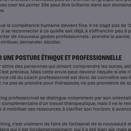
as oser les porter. Elle peut être brillante dans son domaine
es.
que la compétence humaine devient fine. Il ne s’agit pas de “co
r à se reconnecter à ce qu’elle sait déjà, à s’affranchir peu à
nter de nouveaux gestes professionnels : prendre la parole,
ontribuer, demander, décider.
IR UNE POSTURE ÉTHIQUE ET PROFESSIONNELLE
r attire des personnes qui aiment comprendre les autres, aide
C’est précieux. Mais cette envie peut devenir risquée si elle 
ce clé du coach professionnel est donc de connaître ses lim
, ne pas se prendre pour thérapeute, ne pas promettre de s
ing professionnel se distingue notamment par son orientation v
e complémentaire d’un travail thérapeutique, mais il ne le re
 à mobiliser ses ressources, à clarifier son horizon, à avanc
hing, c’est vraiment de faire de l’artisanat de la nouveauté 
ns qui il est fondamentalement, qui il a été bien sûr, mais s