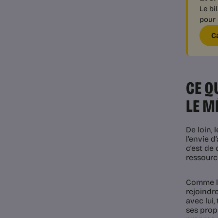
Le bi
pour 
C
CE Q
LE M
De loin, 
l’envie d
c’est de 
ressourc
Comme le
rejoindre
avec lui,
ses prop