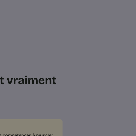
nt vraiment
es compétences à muscler