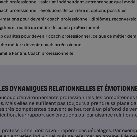
ach professionnel : salariat, indépendant, entrepreneur, quel modèle
ach professionnel : évolutions de carrière et options possibles
rmations pour devenir coach professionnel : diplômes, reconversion
thes et réalité du métier de coach professionnel
p qualités pour devenir coach professionnel : ce que ce métier de
che métier : devenir coach professionnel
mille Fantini, Coach professionnelle
E LES DYNAMIQUES RELATIONNELLES ET ÉMOTIONNE
ucoup d’environnements professionnels, les compétences t
s. Mais elles ne suffisent pas toujours à prendre sa place da
s très compétentes peuvent se heurter à un plafond de ver
ation, leur rapport aux émotions ou leur aisance relationne
 professionnel doit savoir repérer ces décalages. Par exemp
re en entretien individuel, puis se refermer en groupe. Elle pe