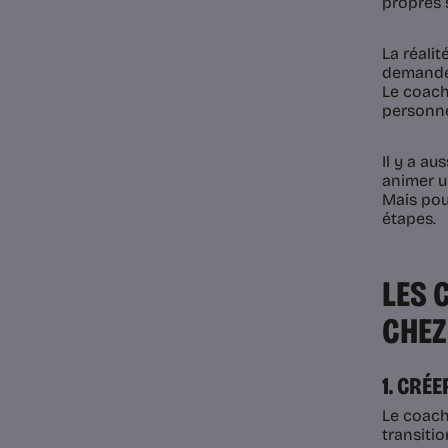
propres s
La réali
demande d
Le coach
personne
Il y a a
animer u
Mais pour
étapes.
LES 
CHEZ
1. CRÉ
Le coach
transiti