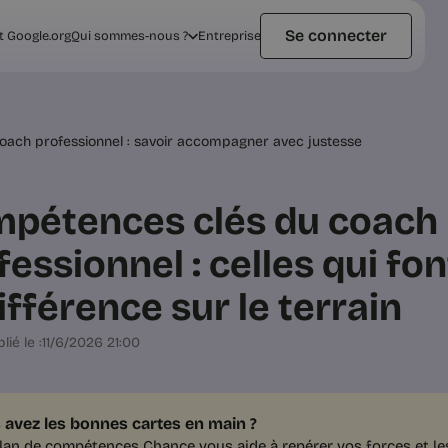
Se connecter
t Google.org
Qui sommes-nous ?
Entreprise
ach professionnel : savoir accompagner avec justesse
pétences clés du coach
fessionnel : celles qui fo
différence sur le terrain
lié le :
11/6/2026 21:00
 avez les bonnes cartes en main ?
lan de compétences Chance vous aide à repérer vos forces et l