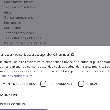
Faire notre Bilan™
Trouver votre travail
Aider
Qui sommes-nous
Entreprise
Connexion
Test de l’amour pro
Travailler chez Chance
Devenir coach partenaire
Ressources
Bilan de compétences
e cookies, beaucoup de Chance 🍪
Reconversion professionnelle
n de sucré, mais ils rendent votre expérience Chance plus fluide et plus perso
Blog
et nos partenaires utilisons aussi des cookies et des identifiants publicitaire
Média
ion des annonces (publicité personnalisée et non personnalisée). Vous garde
Presse
tique de confidentialité
Où faire votre bilan de compétences ?
TEMENT NÉCESSAIRES
PERFORMANCE
CIBLAGE
Certificat Qualiopi
CGV
IONNALITÉ
CGU
Accessibilité
SIS MES COOKIES
Gestion des cookies
Politique de confidentialité