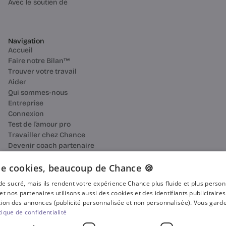
Avec le soutien de
Navigation
Accueil
Faire notre Bilan™
Trouver votre travail
Aider
Qui sommes-nous
Entreprise
Connexion
Test de l’amour pro
Travailler chez Chance
Devenir coach partenaire
Ressources
Bilan de compétences
e cookies, beaucoup de Chance 🍪
Reconversion professionnelle
n de sucré, mais ils rendent votre expérience Chance plus fluide et plus perso
Blog
et nos partenaires utilisons aussi des cookies et des identifiants publicitaire
Média
ion des annonces (publicité personnalisée et non personnalisée). Vous garde
Presse
tique de confidentialité
Où faire votre bilan de compétences ?