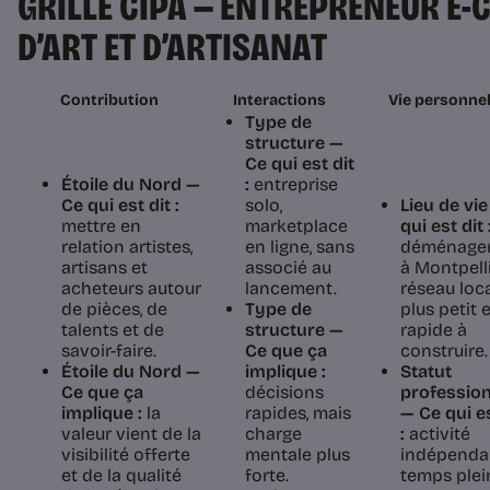
GRILLE CIPA — ENTREPRENEUR E
D’ART ET D’ARTISANAT
Contribution
Interactions
Vie personnel
Type de
structure —
Ce qui est dit
Étoile du Nord —
:
entreprise
Ce qui est dit :
solo,
Lieu de vi
mettre en
marketplace
qui est dit 
relation artistes,
en ligne, sans
déménage
artisans et
associé au
à Montpelli
acheteurs autour
lancement.
réseau loc
de pièces, de
Type de
plus petit 
talents et de
structure —
rapide à
savoir-faire.
Ce que ça
construire.
Étoile du Nord —
implique :
Statut
Ce que ça
décisions
professio
implique :
la
rapides, mais
— Ce qui es
valeur vient de la
charge
:
activité
visibilité offerte
mentale plus
indépenda
et de la qualité
forte.
temps plei