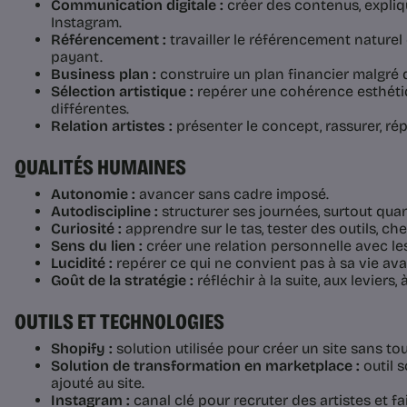
Communication digitale :
créer des contenus, explique
Instagram.
Référencement :
travailler le référencement naturel
payant.
Business plan :
construire un plan financier malgré 
Sélection artistique :
repérer une cohérence esthéti
différentes.
Relation artistes :
présenter le concept, rassurer, ré
QUALITÉS HUMAINES
Autonomie :
avancer sans cadre imposé.
Autodiscipline :
structurer ses journées, surtout quan
Curiosité :
apprendre sur le tas, tester des outils, che
Sens du lien :
créer une relation personnelle avec les 
Lucidité :
repérer ce qui ne convient pas à sa vie ava
Goût de la stratégie :
réfléchir à la suite, aux leviers,
OUTILS ET TECHNOLOGIES
Shopify :
solution utilisée pour créer un site sans t
Solution de transformation en marketplace :
outil 
ajouté au site.
Instagram :
canal clé pour recruter des artistes et fa