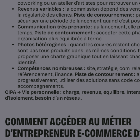
coworking ou un atelier d’artistes pour retrouver un c
Revenus variables :
la commission dépend des vente
la régularité des clients.
Piste de contournement :
pr
sécuriser une période de lancement quand c’est poss
Communication très prenante :
au lancement, elle 
temps.
Piste de contournement :
accepter cette pha
organisation plus équilibrée à terme.
Photos hétérogènes :
quand les œuvres restent chez l
sont pas tous produits dans les mêmes conditions.
proposer une charte graphique tout en laissant chaq
identité.
Compétences nombreuses :
site, stratégie, com, rela
référencement, finance.
Piste de contournement :
a
progressivement, utiliser des solutions sans code co
accompagnements.
CIPA → Vie personnelle : charge, revenus, équilibre. Inter
d’isolement, besoin d’un réseau.
COMMENT ACCÉDER AU MÉTIER
D’ENTREPRENEUR E-COMMERCE D’