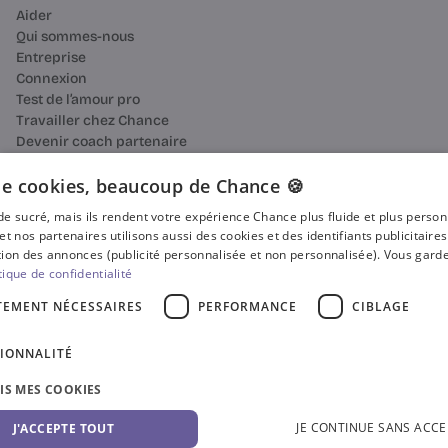
Aider
Qui sommes-nous
Entreprise
Connexion
Test de l’amour pro
Travailler chez Chance
Devenir coach partenaire
Ressources
Bilan de compétences
e cookies, beaucoup de Chance 🍪
Reconversion professionnelle
n de sucré, mais ils rendent votre expérience Chance plus fluide et plus perso
Blog
et nos partenaires utilisons aussi des cookies et des identifiants publicitaire
Média
ion des annonces (publicité personnalisée et non personnalisée). Vous garde
Presse
tique de confidentialité
Où faire votre bilan de compétences ?
TEMENT NÉCESSAIRES
PERFORMANCE
CIBLAGE
Certificat Qualiopi
CGV
IONNALITÉ
CGU
Accessibilité
SIS MES COOKIES
Gestion des cookies
Politique de confidentialité
© 2025 Chance. Tous droits réservés.
JE CONTINUE SANS ACCE
J'ACCEPTE TOUT