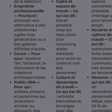
de la sélection.
Cadre et
rupture
Empreinte
espace de
convention
professionnelle
travail — Ce
préalable,
— Pourquoi :
qui est dit :
chômage ut
proposer une
travail
pour lancer
alternative à des
possible
projet.
plateformes
chez soi,
Horaires e
jugées trop
mais choix
rythme de
généralistes ou à
d’un
travail — C
des galeries
coworking
est dit :
difficiles d’accès.
atelier
autonomie
Cause — Pour
d’artistes
forte, beso
quoi :
soutenir
pour avoir un
d’autodisci
l’art, l’artisanat, la
cadre et voir
communica
décoration et les
des
très domi
créations
personnes.
au lanceme
professionnelles.
Culture et
Revenus —
Public cible —
dynamique
qui est dit 
Pour qui :
de travail —
de
artistes, artisans
Ce qui est dit
rémunérat
et personnes qui
:
entraide,
personnell
souhaitent
bienveillance,
début, mod
acheter ou
échanges
30 % de
découvrir des
avec des
commissio