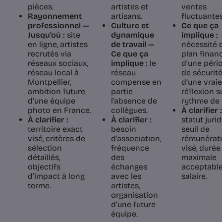
pièces.
artistes et
ventes
Rayonnement
artisans.
fluctuantes
professionnel —
Culture et
Ce que ça
Jusqu’où :
site
dynamique
implique :
en ligne, artistes
de travail —
nécessité 
recrutés via
Ce que ça
plan financ
réseaux sociaux,
implique :
le
d’une péri
réseau local à
réseau
de sécurité
Montpellier,
compense en
d’une vraie
ambition future
partie
réflexion s
d’une équipe
l’absence de
rythme de 
photo en France.
collègues.
À clarifier :
À clarifier :
À clarifier :
statut jurid
territoire exact
besoin
seuil de
visé, critères de
d’association,
rémunérat
sélection
fréquence
visé, durée
détaillés,
des
maximale
objectifs
échanges
acceptable
d’impact à long
avec les
salaire.
terme.
artistes,
organisation
d’une future
équipe.