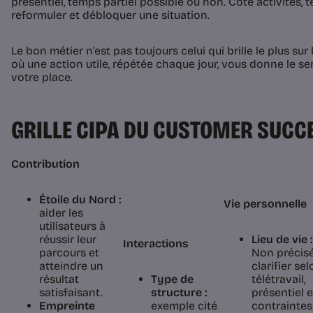
présentiel, temps partiel possible ou non. Côté activités, te
reformuler et débloquer une situation.
Le bon métier n’est pas toujours celui qui brille le plus sur l
où une action utile, répétée chaque jour, vous donne le se
votre place.
GRILLE CIPA DU CUSTOMER SUC
Contribution
Étoile du Nord :
Vie personnelle
aider les
utilisateurs à
réussir leur
Lieu de vie :
Interactions
parcours et
Non précisé
atteindre un
clarifier se
résultat
Type de
télétravail,
satisfaisant.
structure :
présentiel e
Empreinte
exemple cité
contraintes