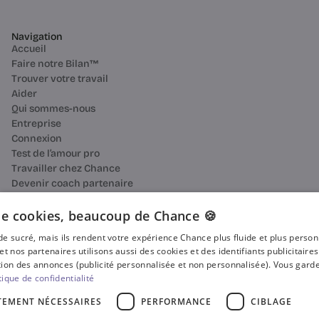
Navigation
Accueil
Faire notre Bilan™
Trouver votre travail
Aider
Qui sommes-nous
Entreprise
Connexion
Test de l’amour pro
Travailler chez Chance
Devenir coach partenaire
Ressources
Bilan de compétences
e cookies, beaucoup de Chance 🍪
Reconversion professionnelle
n de sucré, mais ils rendent votre expérience Chance plus fluide et plus perso
Blog
et nos partenaires utilisons aussi des cookies et des identifiants publicitaire
Média
ion des annonces (publicité personnalisée et non personnalisée). Vous garde
Presse
tique de confidentialité
Où faire votre bilan de compétences ?
TEMENT NÉCESSAIRES
PERFORMANCE
CIBLAGE