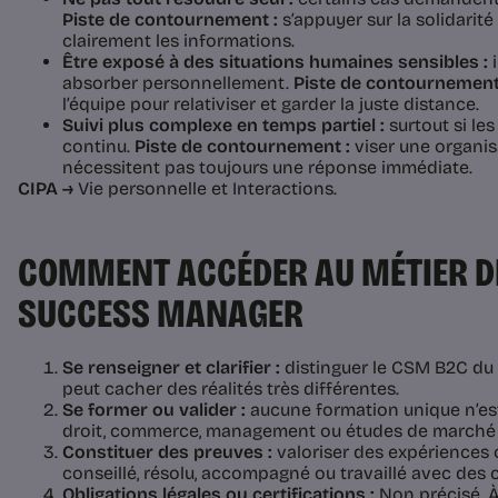
Piste de contournement :
s’appuyer sur la solidarité
clairement les informations.
Être exposé à des situations humaines sensibles :
i
absorber personnellement.
Piste de contournement
l’équipe pour relativiser et garder la juste distance.
Suivi plus complexe en temps partiel :
surtout si le
continu.
Piste de contournement :
viser une organis
nécessitent pas toujours une réponse immédiate.
CIPA →
Vie personnelle et Interactions.
COMMENT ACCÉDER AU MÉTIER D
SUCCESS MANAGER
Se renseigner et clarifier :
distinguer le CSM B2C du
peut cacher des réalités très différentes.
Se former ou valider :
aucune formation unique n’est
droit, commerce, management ou études de marché 
Constituer des preuves :
valoriser des expériences 
conseillé, résolu, accompagné ou travaillé avec des c
Obligations légales ou certifications :
Non précisé. À 