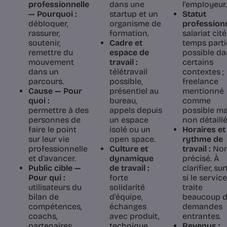
professionnelle
dans une
l’employeur.
— Pourquoi :
startup et un
Statut
débloquer,
organisme de
professionn
rassurer,
formation.
salariat cité 
soutenir,
Cadre et
temps parti
remettre du
espace de
possible da
mouvement
travail :
certains
dans un
télétravail
contextes ;
parcours.
possible,
freelance
Cause — Pour
présentiel au
mentionné
quoi :
bureau,
comme
permettre à des
appels depuis
possible ma
personnes de
un espace
non détaillé
faire le point
isolé ou un
Horaires et
sur leur vie
open space.
rythme de
professionnelle
Culture et
travail :
No
et d’avancer.
dynamique
précisé. À
Public cible —
de travail :
clarifier, su
Pour qui :
forte
si le service
utilisateurs du
solidarité
traite
bilan de
d’équipe,
beaucoup 
compétences,
échanges
demandes
coachs,
avec produit,
entrantes.
partenaires,
technique,
Revenus :