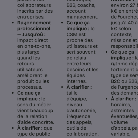
collaborateurs
B2B, coachs,
environ 27 
inscrits par des
account
k€ en entr
entreprises.
management.
de fourchett
Rayonnement
Ce que ça
jusqu’à 40 à
professionnel
implique :
le
k€ selon
— Jusqu’où :
CSM est
contexte,
impact direct
proche des
missions et
en one-to-one,
utilisateurs et
responsabil
plus large
sert souvent
Ce que ça
quand les
de relais
implique :
l
retours
entre leurs
rythme dé
utilisateurs
besoins et les
fortement 
améliorent le
équipes
type de ser
produit ou les
internes.
B2C ou B2B,
processus.
À clarifier :
de l’urgenc
Ce que ça
taille
des demand
implique :
le
d’équipe,
À clarifier :
sens du métier
niveau
horaires,
vient beaucoup
d’autonomie,
astreintes
de la relation
fréquence
éventuelles,
d’aide concrète.
des appels,
volume
À clarifier :
quel
outils de
d’appels, pa
type de public
collaboration.
variable,