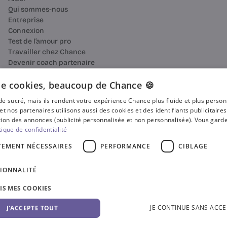
Qui sommes-nous
Entreprise
Connexion
Test de l’amour pro
Travailler chez Chance
Devenir coach partenaire
Ressources
Bilan de compétences
e cookies, beaucoup de Chance 🍪
Reconversion professionnelle
n de sucré, mais ils rendent votre expérience Chance plus fluide et plus perso
Blog
et nos partenaires utilisons aussi des cookies et des identifiants publicitaire
Média
ion des annonces (publicité personnalisée et non personnalisée). Vous garde
Presse
tique de confidentialité
Où faire votre bilan de compétences ?
TEMENT NÉCESSAIRES
PERFORMANCE
CIBLAGE
Certificat Qualiopi
CGV
IONNALITÉ
CGU
Accessibilité
SIS MES COOKIES
Gestion des cookies
Politique de confidentialité
© 2025 Chance. Tous droits réservés.
JE CONTINUE SANS ACCE
J'ACCEPTE TOUT