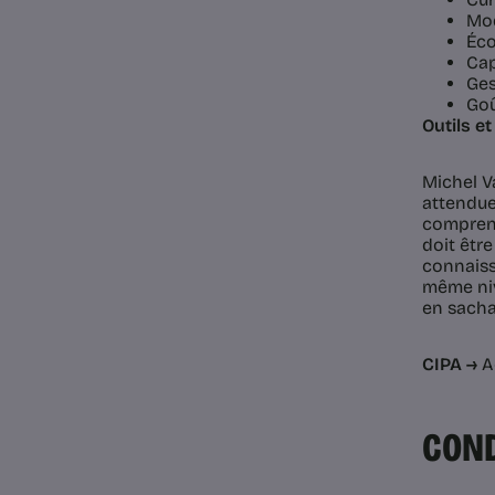
Mod
Éco
Cap
Ges
Goû
Outils et
Michel V
attendue 
comprendr
doit êtr
connaiss
même niv
en sachan
CIPA →
Ac
COND