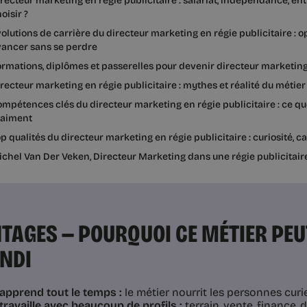
recteur marketing en régie publicitaire : salariat, indépendance, en
oisir ?
olutions de carrière du directeur marketing en régie publicitaire : 
vancer sans se perdre
rmations, diplômes et passerelles pour devenir directeur marketing 
recteur marketing en régie publicitaire : mythes et réalité du métier
mpétences clés du directeur marketing en régie publicitaire : ce que
raiment
p qualités du directeur marketing en régie publicitaire : curiosité, 
chel Van Der Veken, Directeur Marketing dans une régie publicitair
TAGES — POURQUOI CE MÉTIER PEU
UNDI
apprend tout le temps :
le métier nourrit les personnes curi
travaille avec beaucoup de profils :
terrain, vente, finance, d