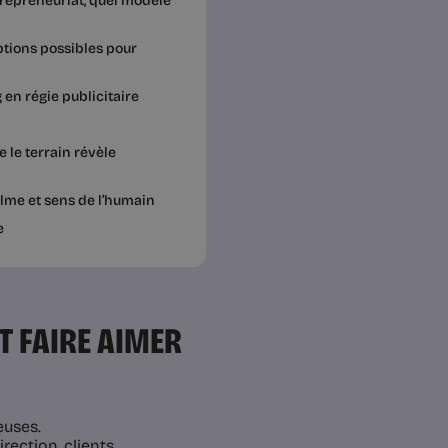
trepreneuriat, quel modèle
options possibles pour
en régie publicitaire
 le terrain révèle
calme et sens de l’humain
e
T FAIRE AIMER
euses.
irection, clients.