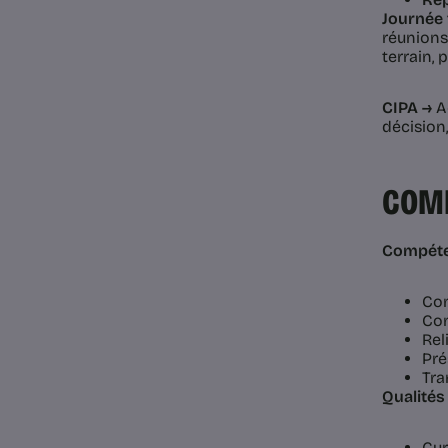
Journée 
réunions
terrain, 
CIPA →
Ac
décision,
COMP
Compéte
Com
Con
Rel
Pré
Tra
Qualités
Cur