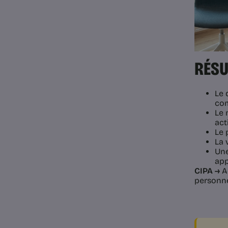
RÉSU
Le 
com
Le 
act
Le 
La 
Une
app
CIPA →
Ac
personne