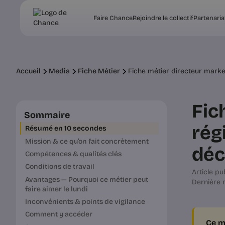
Faire Chance
Rejoindre le collectif
Partenaria
Accueil
Media
Fiche Métier
Fiche métier directeur market
Fic
Sommaire
rég
Résumé en 10 secondes
Mission & ce qu’on fait concrètement
déc
Compétences & qualités clés
Conditions de travail
Article pub
Avantages — Pourquoi ce métier peut
Dernière m
faire aimer le lundi
Inconvénients & points de vigilance
Comment y accéder
Ce m