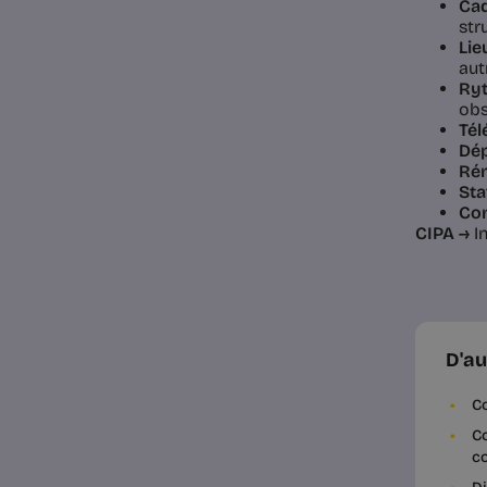
Cad
str
Lie
autr
Ryt
obs
Tél
Dép
Rém
Sta
Con
CIPA →
In
D'au
Co
Co
co