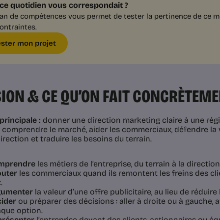
i ce quotidien vous correspondait ?
lan de compétences vous permet de tester la pertinence de ce mét
ontraintes.
ester mon projet
ION & CE QU’ON FAIT CONCRÈTEM
principale :
donner une direction marketing claire à une régi
e comprendre le marché, aider les commerciaux, défendre la v
irection et traduire les besoins du terrain.
mprendre
les métiers de l’entreprise, du terrain à la direction
outer
les commerciaux quand ils remontent les freins des clie
.
gumenter
la valeur d’une offre publicitaire, au lieu de réduire 
ider
ou préparer des décisions : aller à droite ou à gauche,
que option.
présenter
l’entreprise devant des clients, actionnaires ou éq