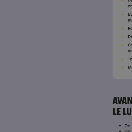
Di
ch
Év
a
Fo
Di
Co
v
To
Mi
AVAN
LE L
On 
On 