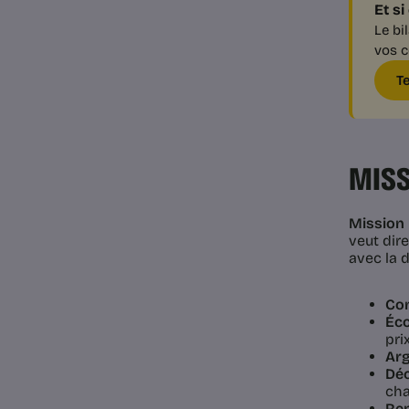
Et s
Le bi
vos c
T
MISS
Mission 
veut dir
avec la d
Co
Éc
prix
Ar
Déc
cha
Re