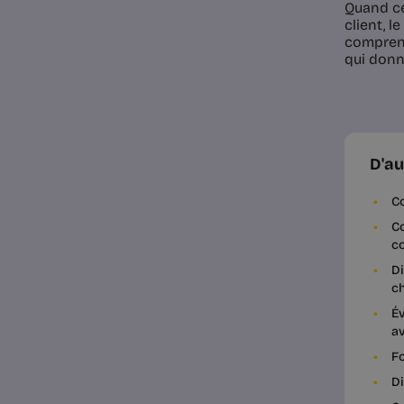
Quand cet
client, l
comprend
qui donne
D'au
Co
Co
co
Di
ch
Év
a
Fo
Di