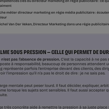
mpétences clés du directeur marketing en régie publicitaire : ce que
raiment
che métier directeur marketing en régie média publicitaire : écouter
leur
chel Van Der Veken, Directeur Marketing dans une régie publicitair
CALME SOUS PRESSION — CELLE QUI PERMET DE DU
 n’est pas l’absence de pression.
C’est la capacité à ne pas s
poste à responsabilité, beaucoup de personnes attendent un
g représente parfois l’entreprise devant des clients, des dir
voir l’impression qu’il n’a pas le droit de dire : je ne sais pas.
rge mentale peut peser lourd. Il faut décider, expliquer, arbit
me lorsque les sujets sont sensibles. Il faut aussi accepter q
uite.
 très concrète aide à remettre la pression à sa juste place : 