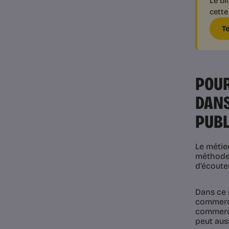
Le bi
cette
T
POUR
DANS
PUBL
Le métie
méthodes
d’écouter
Dans ce 
commerci
commerci
peut aus