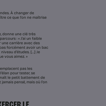
mondes. À changer de
tre ce que l’on ne maîtrise
e, donne une clé très
arcours : « J’ai un faible
r une carrière avec des
t pas forcément avoir un bac
iveau d’études. [...] Je
ue vous aimez. »
remplacent pas les
’élan pour tester, se
naît le petit battement de
 jamais pensé, mais où l’on
XERCER LE