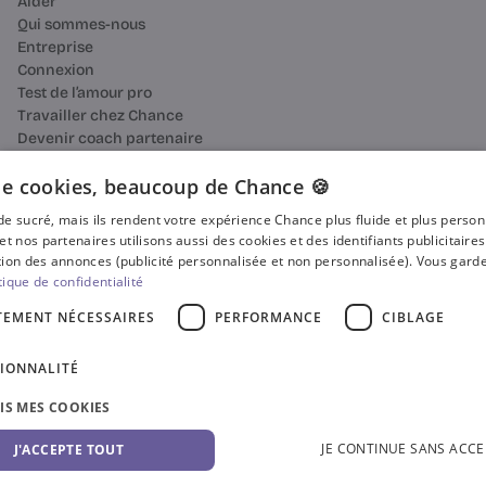
Aider
Qui sommes-nous
Entreprise
Connexion
Test de l’amour pro
Travailler chez Chance
Devenir coach partenaire
Ressources
Bilan de compétences
e cookies, beaucoup de Chance 🍪
Reconversion professionnelle
n de sucré, mais ils rendent votre expérience Chance plus fluide et plus perso
Blog
et nos partenaires utilisons aussi des cookies et des identifiants publicitaire
Média
ion des annonces (publicité personnalisée et non personnalisée). Vous garde
Presse
tique de confidentialité
Où faire votre bilan de compétences ?
TEMENT NÉCESSAIRES
PERFORMANCE
CIBLAGE
Certificat Qualiopi
CGV
IONNALITÉ
CGU
Accessibilité
SIS MES COOKIES
Gestion des cookies
Politique de confidentialité
© 2025 Chance. Tous droits réservés.
JE CONTINUE SANS ACCE
J'ACCEPTE TOUT