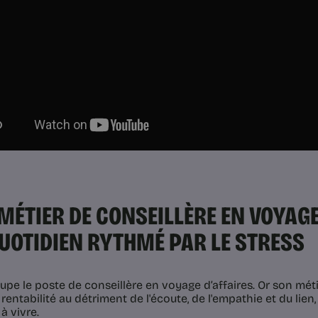
MÉTIER DE CONSEILLÈRE EN VOYAGE 
UOTIDIEN RYTHMÉ PAR LE STRESS
upe le poste de conseillère en voyage d’affaires. Or son métie
a rentabilité au détriment de l'écoute, de l'empathie et du lie
 à vivre.