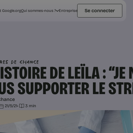
Se connecter
t Google.org
Qui sommes-nous ?
Entreprise
ires de Chance
HISTOIRE DE LEÏLA : “J
US SUPPORTER LE STR
Chance
21/5/21
•
3 min