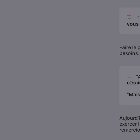
“
vous 
Faire le
besoins. 
“
c’éta
“Mais 
Aujourd’h
exercer 
remercio