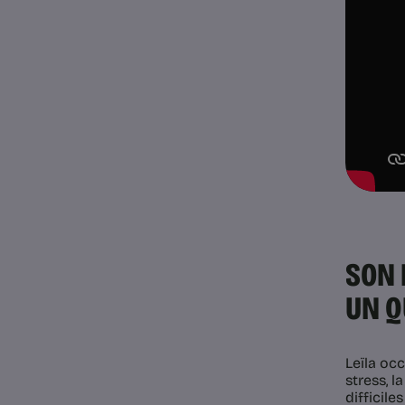
SON 
UN Q
Leïla occ
stress, l
difficiles