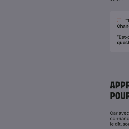
“
Chanc
“Est-
quest
APPR
POUR
Car avec 
confianc
le dit, s