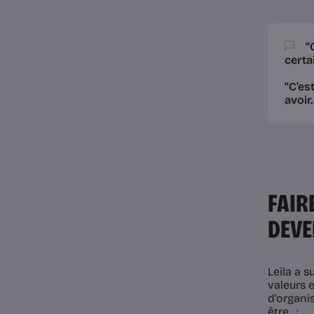
“
certa
“C’es
avoir
FAIR
DEVE
Leïla a s
valeurs 
d'organi
être. :