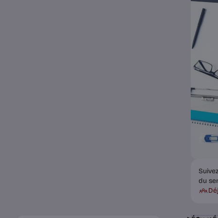
Suive
du se
Dé