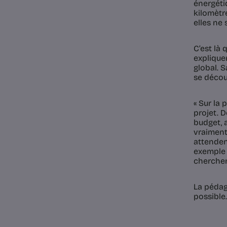
énergéti
kilomètr
elles ne 
C’est là 
expliquer
global. 
se décou
« Sur la 
projet. D
budget, a
vraiment
attendent
exemple 
chercher 
La pédago
possible