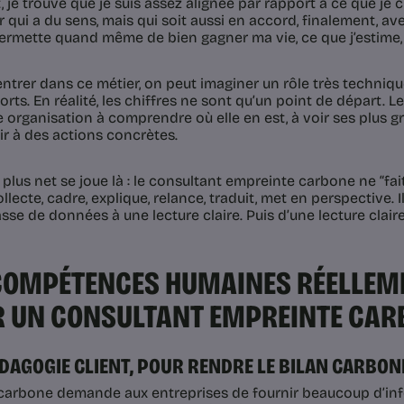
 je trouve que je suis assez alignée par rapport à ce que je c
r qui a du sens, mais qui soit aussi en accord, finalement, a
ermette quand même de bien gagner ma vie, ce que j’estime, 
ntrer dans ce métier, on peut imaginer un rôle très technique
rts. En réalité, les chiffres ne sont qu’un point de départ. L
e organisation à comprendre où elle en est, à voir ses plus g
ir à des actions concrètes.
e plus net se joue là : le consultant empreinte carbone ne “fai
collecte, cadre, explique, relance, traduit, met en perspective. 
sse de données à une lecture claire. Puis d’une lecture clair
COMPÉTENCES HUMAINES RÉELLEME
 UN CONSULTANT EMPREINTE CAR
PÉDAGOGIE CLIENT, POUR RENDRE LE BILAN CARB
 carbone demande aux entreprises de fournir beaucoup d’i