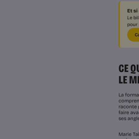
Et s
Le bi
pour 
C
CE Q
LE M
La forma
comprendr
raconte p
faire ava
ses angl
Marie Tai