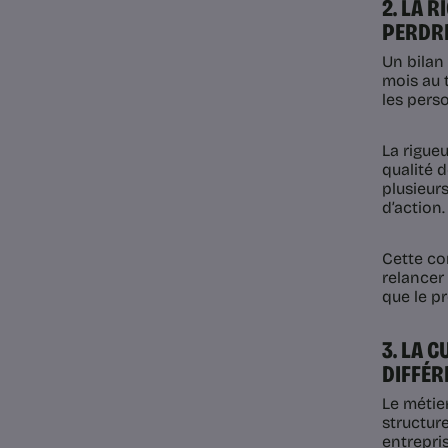
2. LA 
PERDRE
Un bilan
mois au 
les perso
La rigueu
qualité 
plusieurs
d’action.
Cette co
relancer 
que le pr
3. LA 
DIFFÉR
Le métier
structur
entrepri