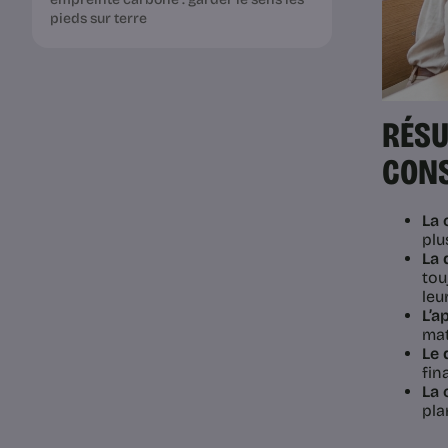
pieds sur terre
RÉSU
CONS
La 
plu
La 
tou
leu
L’a
mat
Le 
fin
La 
pla