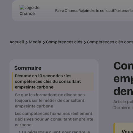
Faire Chance
Rejoindre le collectif
Partenaria
Accueil
Media
Compétences clés
Compétences clés consu
Com
Sommaire
emp
Résumé en 10 secondes : les
compétences clés du consultant
dem
empreinte carbone
Ce que les formations ne disent pas
toujours sur le métier de consultant
Article pub
empreinte carbone
Dernière m
Les compétences humaines réellement
décisives pour un consultant empreinte
carbone
Vous
1. La pédagogie client, pour rendre le