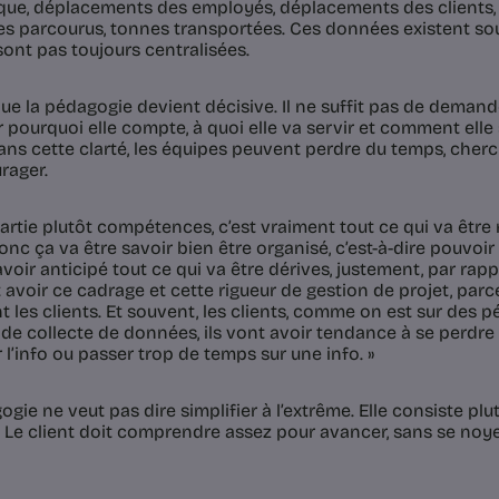
que, déplacements des employés, déplacements des clients, d
es parcourus, tonnes transportées. Ces données existent so
sont pas toujours centralisées.
que la pédagogie devient décisive. Il ne suffit pas de demande
 pourquoi elle compte, à quoi elle va servir et comment elle 
Sans cette clarté, les équipes peuvent perdre du temps, cher
rager.
partie plutôt compétences, c’est vraiment tout ce qui va être r
onc ça va être savoir bien être organisé, c’est-à-dire pouvoir
voir anticipé tout ce qui va être dérives, justement, par rap
 avoir ce cadrage et cette rigueur de gestion de projet, parc
 les clients. Et souvent, les clients, comme on est sur des p
de collecte de données, ils vont avoir tendance à se perdre 
l’info ou passer trop de temps sur une info. »
gie ne veut pas dire simplifier à l’extrême. Elle consiste plut
. Le client doit comprendre assez pour avancer, sans se noy