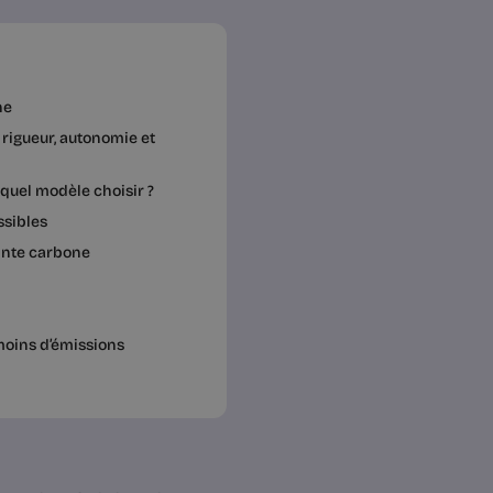
ne
 rigueur, autonomie et
quel modèle choisir ?
ssibles
inte carbone
moins d’émissions