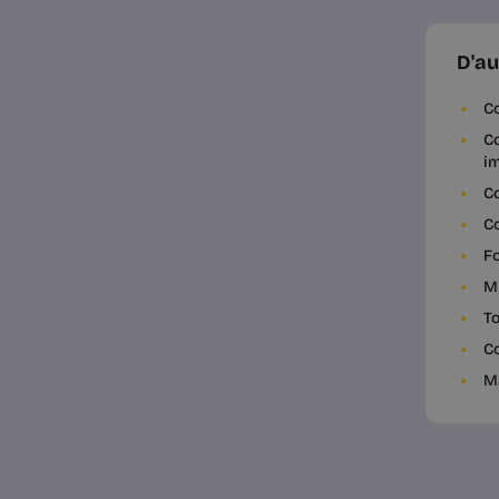
D'au
Co
Co
i
Co
Co
Fo
My
To
Co
Ma