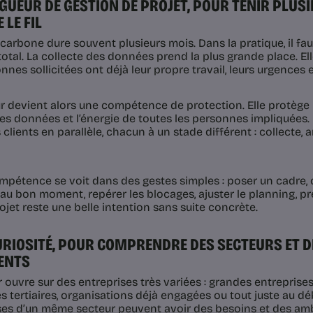
RIGUEUR DE GESTION DE PROJET, POUR TENIR PLUS
 LE FIL
 carbone dure souvent plusieurs mois. Dans la pratique, il fa
total. La collecte des données prend la plus grande place. Ell
nnes sollicitées ont déjà leur propre travail, leurs urgences et
r devient alors une compétence de protection. Elle protège le
des données et l’énergie de toutes les personnes impliquées. 
 clients en parallèle, chacun à un stade différent : collecte, 
mpétence se voit dans des gestes simples : poser un cadre, cl
au bon moment, repérer les blocages, ajuster le planning, prép
ojet reste une belle intention sans suite concrète.
CURIOSITÉ, POUR COMPRENDRE DES SECTEURS ET 
ENTS
 ouvre sur des entreprises très variées : grandes entreprises 
es tertiaires, organisations déjà engagées ou tout juste au
ses d’un même secteur peuvent avoir des besoins et des ambi