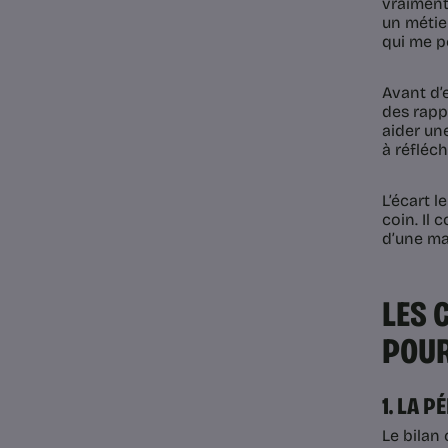
vraiment,
un métie
qui me p
Avant d’e
des rappo
aider un
à réfléch
L’écart l
coin. Il 
d’une ma
LES 
POUR
1. LA 
Le bilan