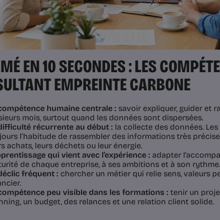
MÉ EN 10 SECONDES : LES COMPÉT
ULTANT EMPREINTE CARBONE
compétence humaine centrale :
savoir expliquer, guider et r
sieurs mois, surtout quand les données sont dispersées.
difficulté récurrente au début :
la collecte des données. Les
jours l’habitude de rassembler des informations très précise
rs achats, leurs déchets ou leur énergie.
pprentissage qui vient avec l’expérience :
adapter l’accompa
urité de chaque entreprise, à ses ambitions et à son rythme
déclic fréquent :
chercher un métier qui relie sens, valeurs p
ancier.
compétence peu visible dans les formations :
tenir un proje
nning, un budget, des relances et une relation client solide.