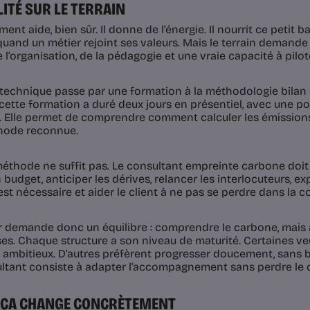
LITÉ SUR LE TERRAIN
ent aide, bien sûr. Il donne de l’énergie. Il nourrit ce petit
quand un métier rejoint ses valeurs. Mais le terrain demand
e l’organisation, de la pédagogie et une vraie capacité à pilo
 technique passe par une formation à la méthodologie bilan
 cette formation a duré deux jours en présentiel, avec une po
. Elle permet de comprendre comment calculer les émissio
hode reconnue.
méthode ne suffit pas. Le consultant empreinte carbone doit 
 budget, anticiper les dérives, relancer les interlocuteurs, ex
t nécessaire et aider le client à ne pas se perdre dans la co
r demande donc un équilibre : comprendre le carbone, mais
ses. Chaque structure a son niveau de maturité. Certaines ve
s ambitieux. D’autres préfèrent progresser doucement, sans b
ltant consiste à adapter l’accompagnement sans perdre le 
E ÇA CHANGE CONCRÈTEMENT