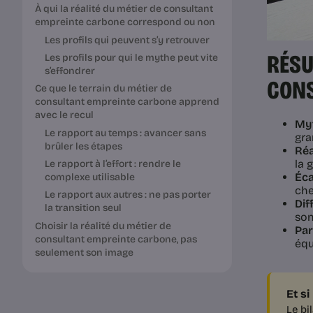
À qui la réalité du métier de consultant
empreinte carbone correspond ou non
Les profils qui peuvent s’y retrouver
RÉSU
Les profils pour qui le mythe peut vite
s’effondrer
CONS
Ce que le terrain du métier de
consultant empreinte carbone apprend
avec le recul
Myt
Le rapport au temps : avancer sans
gra
brûler les étapes
Réa
la 
Le rapport à l’effort : rendre le
Éca
complexe utilisable
che
Le rapport aux autres : ne pas porter
Dif
la transition seul
son
Choisir la réalité du métier de
Par
consultant empreinte carbone, pas
équ
seulement son image
Et si
Le bi