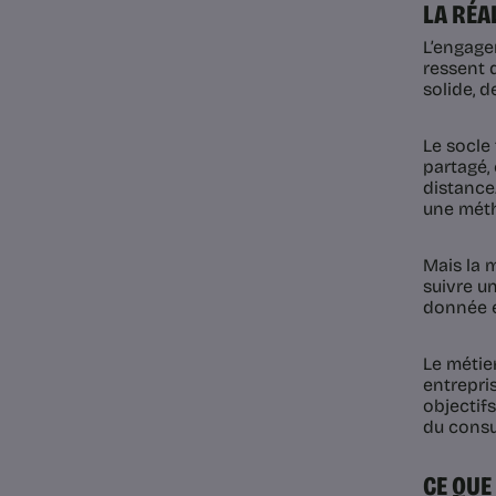
LA RÉA
L’engagem
ressent 
solide, d
Le socle
partagé,
distance
une mét
Mais la 
suivre un
donnée es
Le métie
entrepri
objectif
du consu
CE QU