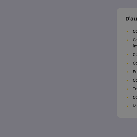
D'au
Co
Co
i
Co
Co
Fo
C
To
Co
Ma