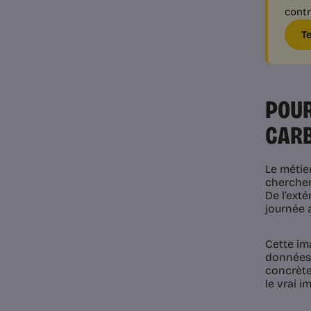
contr
T
POUR
CARB
Le métie
cherchent
De l’ext
journée a
Cette ima
données à
concrètes
le vrai i