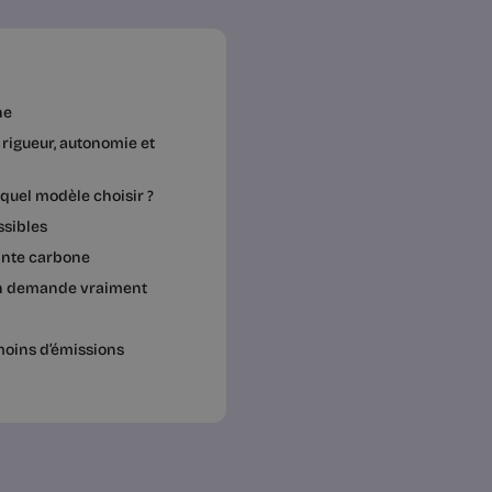
ne
 rigueur, autonomie et
quel modèle choisir ?
ssibles
inte carbone
ain demande vraiment
moins d’émissions