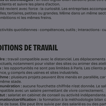
 clients et suivre les plans d’action.
ité revient avec force : la curiosité. Les entreprises accom
lles, tertiaires, petites ou grandes. Même dans un même secte
bitions ni les mêmes freins.
tivités quotidiennes : compétences, outils ; Interactions : cu
ITIONS DE TRAVAIL
re :
travail compatible avec le distanciel. Les déplacements
ctuels, notamment pour visiter des sites ou animer des ateli
 :
les opportunités ne sont pas limitées à Paris. Les clients 
nce, y compris des usines et sites industriels.
hme :
plusieurs projets peuvent être menés en parallèle, car 
même stade.
unération :
aucune fourchette chiffrée n’est donnée. Le sa
patible avec un salaire permettant de vivre correctement.
tut :
salariat en cabinet de conseil ou activité indépendante
mation/certification :
la formation à la méthodologie bilan
le de base. Elle peut être suivie par des salarié·es ou des part