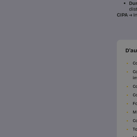
Dur
dis
CIPA →
In
D'au
Co
Co
i
Co
Co
Fo
My
C
To