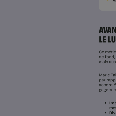
Ma
AVAN
LE L
Ce métier
de fond,
mais aus
Marie Tai
par rappo
accord, 
gagner ma
Imp
mes
Div