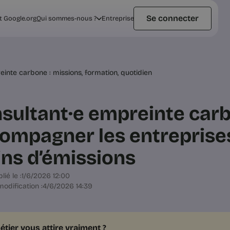
Se connecter
t Google.org
Qui sommes-nous ?
Entreprise
inte carbone : missions, formation, quotidien
sultant·e empreinte carb
ompagner les entreprise
ns d’émissions
lié le :
1/6/2026 12:00
odification :
4/6/2026 14:39
étier vous attire vraiment ?