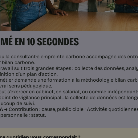
MÉ EN 10 SECONDES
ou la consultant·e empreinte carbone accompagne des entre
r bilan carbone.
travail suit trois grandes étapes : collecte des données, anal
inition d’un plan d’action.
métier demande une formation à la méthodologie bilan carbon
vrai sens pédagogique.
peut s’exercer en cabinet, en salariat, ou comme indépendant·
point de vigilance principal : la collecte de données est lon
ucoup de suivi.
A →
Contribution : cause, public cible ; Activités quotidienn
 personnelle : statut.
i ce quotidien vous correspondait ?