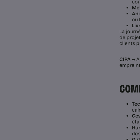
com
Met
Ani
ou 
Liv
La journé
de projet
clients 
CIPA →
Ac
empreint
COMP
Tec
cal
Ges
éta
Hum
des
Out