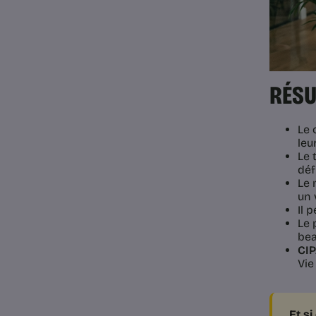
RÉSU
Le 
leu
Le 
déf
Le 
un 
Il 
Le 
bea
CIP
Vie
Et s