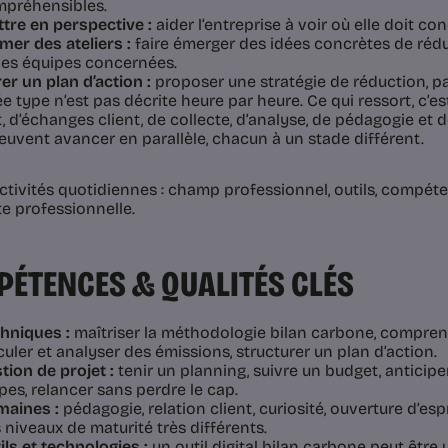
préhensibles.
tre en perspective :
aider l’entreprise à voir où elle doit co
mer des ateliers :
faire émerger des idées concrètes de rédu
les équipes concernées.
rer un plan d’action :
proposer une stratégie de réduction, par
e type n’est pas décrite heure par heure. Ce qui ressort, c’es
, d’échanges client, de collecte, d’analyse, de pédagogie et 
peuvent avancer en parallèle, chacun à un stade différent.
tivités quotidiennes : champ professionnel, outils, compéten
e professionnelle.
ÉTENCES & QUALITÉS CLÉS
hniques :
maîtriser la méthodologie bilan carbone, comprend
culer et analyser des émissions, structurer un plan d’action.
tion de projet :
tenir un planning, suivre un budget, anticiper
pes, relancer sans perdre le cap.
aines :
pédagogie, relation client, curiosité, ouverture d’esp
 niveaux de maturité très différents.
ils et technologies :
un outil digital bilan carbone peut être