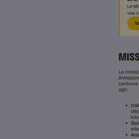
Le bi
vos c
T
MISS
La missi
émissions
carbone 
agir.
Col
dép
kil
Gui
ell
Ana