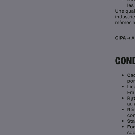
les
Une qual
industrie
mêmes am
CIPA →
Ac
COND
Cad
pon
Lieu
Fra
Ryt
au 
Rém
com
Sta
For
soc