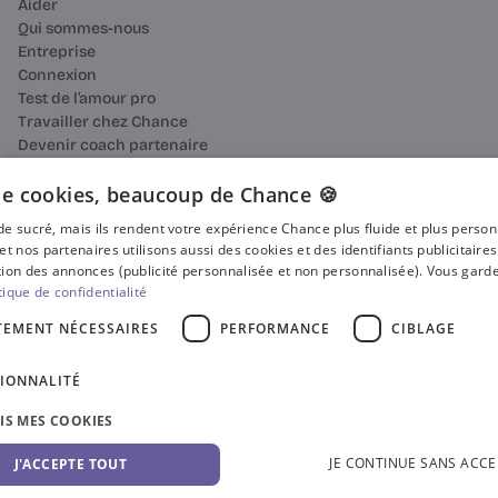
Aider
Qui sommes-nous
Entreprise
Connexion
Test de l’amour pro
Travailler chez Chance
Devenir coach partenaire
Ressources
Bilan de compétences
e cookies, beaucoup de Chance 🍪
Reconversion professionnelle
n de sucré, mais ils rendent votre expérience Chance plus fluide et plus perso
Blog
et nos partenaires utilisons aussi des cookies et des identifiants publicitaire
Média
ion des annonces (publicité personnalisée et non personnalisée). Vous garde
Presse
tique de confidentialité
Où faire votre bilan de compétences ?
TEMENT NÉCESSAIRES
PERFORMANCE
CIBLAGE
Certificat Qualiopi
CGV
IONNALITÉ
CGU
Accessibilité
SIS MES COOKIES
Gestion des cookies
Politique de confidentialité
© 2025 Chance. Tous droits réservés.
JE CONTINUE SANS ACCE
J'ACCEPTE TOUT