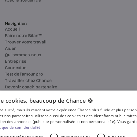
Avec le soutien de
Navigation
Accueil
Faire notre Bilan™
Trouver votre travail
Aider
Qui sommes-nous
Entreprise
Connexion
Test de l’amour pro
Travailler chez Chance
Devenir coach partenaire
Ressources
Bilan de compétences
e cookies, beaucoup de Chance 🍪
Reconversion professionnelle
n de sucré, mais ils rendent votre expérience Chance plus fluide et plus perso
Blog
et nos partenaires utilisons aussi des cookies et des identifiants publicitaire
Média
ion des annonces (publicité personnalisée et non personnalisée). Vous garde
Presse
tique de confidentialité
Où faire votre bilan de compétences ?