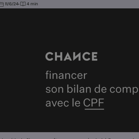
11/6/24
•
4 min