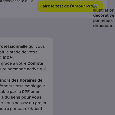
rofessionnelle qui a
Faire le test de l’Amour Pro
professionnelle
qui vous
oit le stade de votre
 à 100%.
é grâce à votre
Compte
oute personne active qui
ehors des horaires de
nformer votre employeur.
able par le CPF
pour
i a du sens pour vous
.
ne
, vous passez du projet
otre parcours obtient