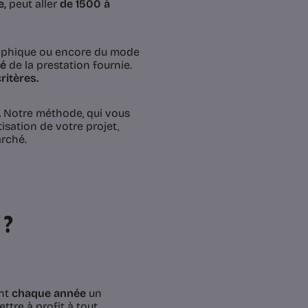
e,
peut aller
de 1500 à
graphique ou encore du mode
té
de la prestation fournie.
ritères.
.
Notre méthode, qui vous
sation de votre projet,
arché.
 ?
ent
chaque année
un
ttre à profit à tout