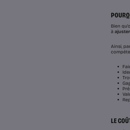
POURQU
Bien qu’
à
ajuster
Ainsi, pa
compéte
Fai
Ide
Tro
Gag
Pré
Val
Rep
LE COÛ