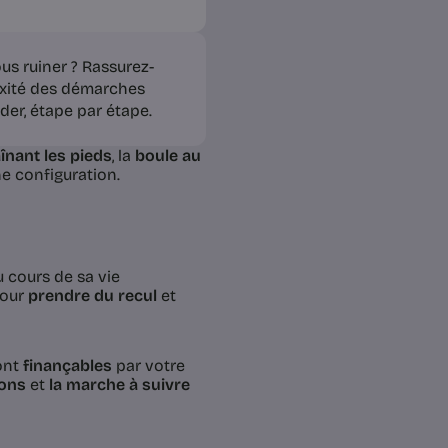
ous ruiner ? Rassurez-
lexité des démarches
er, étape par étape.
aînant les pieds
, la
boule au
ne configuration.
 cours de sa vie
pour
prendre du recul
et
ont
finançables
par votre
ions
et
la marche à suivre