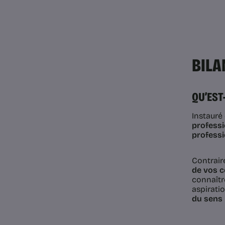
BILA
QU’EST
Instauré
professi
professi
Contrair
de vos 
connaîtr
aspirati
du sens