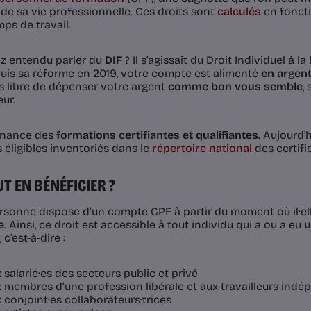
e sa vie professionnelle. Ces droits sont
calculés
en foncti
ps de travail.
z entendu parler du
DIF
? Il s’agissait du Droit Individuel à l
puis sa réforme en 2019, votre compte est alimenté
en argen
s libre de dépenser votre argent
comme bon vous semble
,
ur.
inance des
formations certifiantes et qualifiantes.
Aujourd'hu
 éligibles inventoriés dans le
répertoire national
des certifi
UT EN BÉNÉFICIER ?
rsonne dispose d’un compte CPF à partir du moment où il·ell
e
. Ainsi, ce droit est accessible à tout individu qui a ou a eu
u
, c’est-à-dire :
 salarié·es des secteurs public et privé
 membres d’une profession libérale et aux travailleurs ind
 conjoint·es collaborateurs·trices