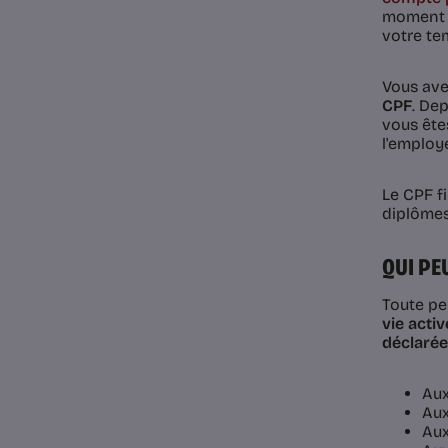
moment d
votre tem
Vous ave
CPF
. De
vous ête
l'employe
Le CPF f
diplômes
QUI PE
Toute pe
vie activ
déclarée
Aux
Aux
Aux