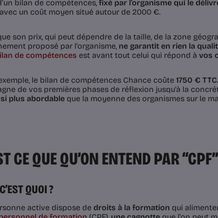
’un bilan de compétences,
fixé par l’organisme qui le délivr
, avec un coût moyen situé autour de 2000 €.
que son prix, qui peut dépendre de la taille, de la zone géo
nement proposé par l’organisme,
ne garantit en rien la quali
bilan de compétences
est avant tout celui qui répond à
vos c
d’exemple, le bilan de compétences Chance coûte
1750 € TTC
ne de vos premières phases de réflexion jusqu'à la concréti
nsi plus abordable
que la moyenne des organismes sur le m
ST CE QUE QU’ON ENTEND PAR “CPF”
 C’EST QUOI ?
rsonne active dispose de
droits à la formation
qui aliment
personnel de formation
(CPF),
une cagnotte
que l’on peut me