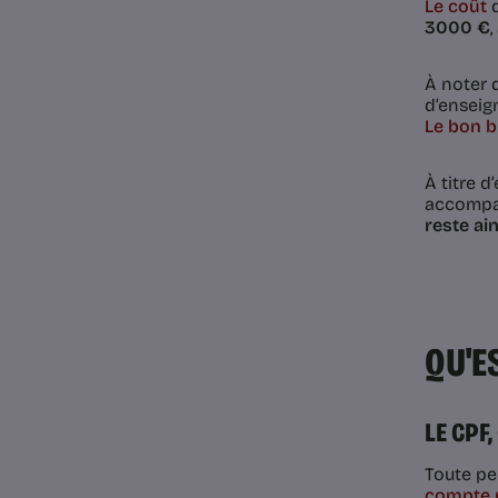
Le coût
d
3000 €
À noter 
d’enseig
Le bon 
À titre 
accompag
reste ai
QU'E
LE CPF,
Toute pe
compte 