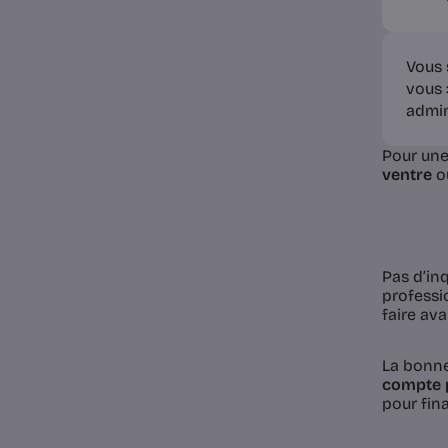
Vous 
vous 
admin
Pour une
ventre
o
Pas d’in
professi
faire av
La bonne
compte 
pour fin