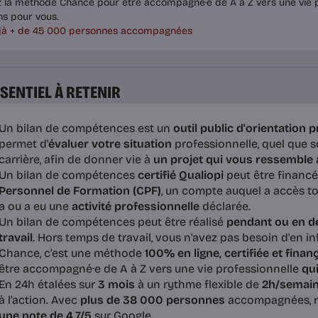
z la méthode Chance pour être accompagné·e de A à Z vers une vie p
ns pour vous.
jà + de 45 000 personnes accompagnées
SSENTIEL À RETENIR
Un bilan de compétences est un
outil public d'orientation 
permet d'
évaluer votre situation
professionnelle, quel que s
carrière, afin de donner vie à
un projet qui vous ressemble
Un bilan de compétences
certifié Qualiopi
peut être financ
Personnel de Formation (CPF)
, un compte auquel a accès t
a ou a eu une
activité professionnelle
déclarée.
Un bilan de compétences peut être réalisé
pendant ou en d
travail
. Hors temps de travail, vous n'avez pas besoin d'en i
Chance, c’est une méthode
100% en ligne, certifiée et
finanç
être accompagné·e de A à Z vers une vie professionnelle
qu
En 24h étalées sur
3 mois
à un rythme flexible de
2h/semai
à l’action. Avec
plus de 38 000 personnes
accompagnées, n
une note de 4,7/5
sur Google.