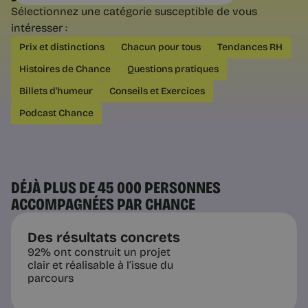
Sélectionnez une catégorie susceptible de vous
intéresser :
Communiqués de presse
Prix et distinctions
Chacun pour tous
Tendances RH
Lives métiers "En Coulisse" :
Histoires de Chance
Questions pratiques
découvrez 50 témoignages
exclusifs
50 professionnels et personnalités
Billets d'humeur
Conseils et Exercices
présentent la réalité de leur métier
pour le faire découvrir et partager le
Podcast Chance
sens qu'ils y trouvent.
DÉJÀ PLUS DE 45 000 PERSONNES
ACCOMPAGNÉES PAR CHANCE
2 min
Des résultats concrets
92% ont construit un projet
clair et réalisable à l’issue du
parcours