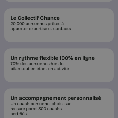
Le Collectif Chance
Communiqués de presse
20 000 personnes prêtes à
Adeo renforce sa politique
apporter expertise et contacts
d’inclusion en faveur des
femmes
Adeo a décidé de s'associer avec
Chance pour appuyer sa stratégie
d'inclusion en faveur des femmes.
Un rythme flexible 100% en ligne
70% des personnes font le
bilan tout en étant en activité
9 min
Un accompagnement personnalisé
Un coach personnel choisi sur
mesure parmi 300 coachs
certifiés