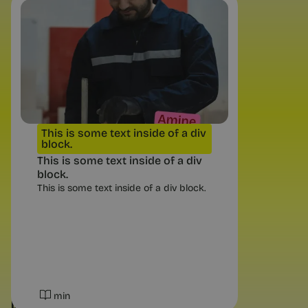
Communiqués de presse
SNCF choisit Chance pour aider
leurs collaboratrices à dessiner
un nouveau projet professionnel
L’égalité des chances est une priorité
du groupe SNCF. C’est pourquoi
l'entreprise a souhaité tester un
nouveau mode d’accompagnement
avec Chance.
This is some text inside of a div
block.
This is some text inside of a div
block.
This is some text inside of a div block.
2 min
min
DÉCOUVREZ NOS AUTRES CATÉGORIES