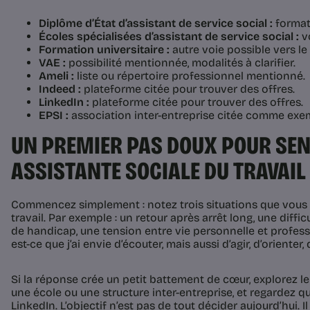
Diplôme d’État d’assistant de service social :
formati
Écoles spécialisées d’assistant de service social :
vo
Formation universitaire :
autre voie possible vers le
VAE :
possibilité mentionnée, modalités à clarifier.
Ameli :
liste ou répertoire professionnel mentionné.
Indeed :
plateforme citée pour trouver des offres.
LinkedIn :
plateforme citée pour trouver des offres.
EPSI :
association inter-entreprise citée comme exem
UN PREMIER PAS DOUX POUR SEN
ASSISTANTE SOCIALE DU TRAVAIL
Commencez simplement : notez trois situations que vou
travail. Par exemple : un retour après arrêt long, une diffi
de handicap, une tension entre vie personnelle et profes
est-ce que j’ai envie d’écouter, mais aussi d’agir, d’orienter,
Si la réponse crée un petit battement de cœur, explorez l
une école ou une structure inter-entreprise, et regardez q
LinkedIn. L’objectif n’est pas de tout décider aujourd’hui. Il