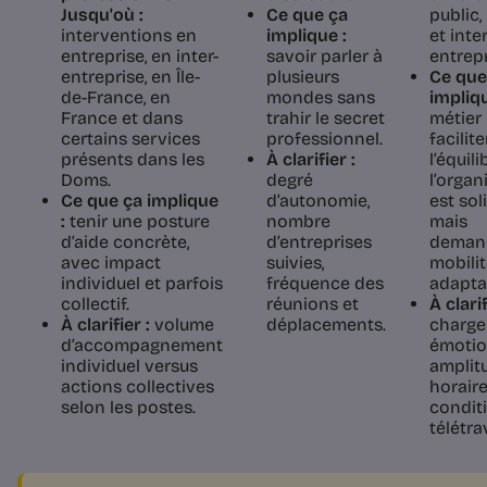
Jusqu'où :
Ce que ça
public,
interventions en
implique :
et inter
entreprise, en inter-
savoir parler à
entrepr
entreprise, en Île-
plusieurs
Ce que
de-France, en
mondes sans
impliqu
France et dans
trahir le secret
métier
certains services
professionnel.
facilite
présents dans les
À clarifier :
l’équili
Doms.
degré
l’organ
Ce que ça implique
d’autonomie,
est sol
:
tenir une posture
nombre
mais
d’aide concrète,
d’entreprises
deman
avec impact
suivies,
mobilit
individuel et parfois
fréquence des
adaptab
collectif.
réunions et
À clarif
À clarifier :
volume
déplacements.
charge
d’accompagnement
émotio
individuel versus
amplit
actions collectives
horaire
selon les postes.
condit
télétrav