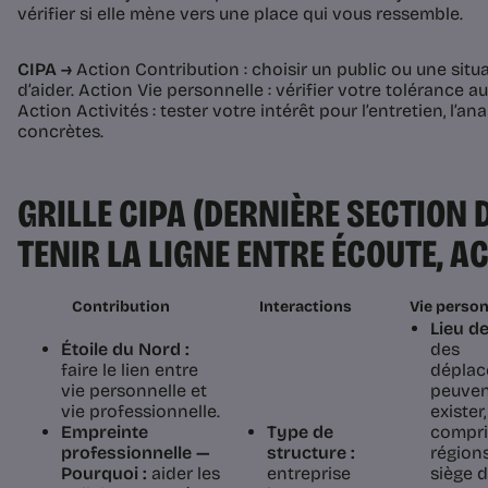
vérifier si elle mène vers une place qui vous ressemble.
CIPA →
Action Contribution : choisir un public ou une sit
d’aider. Action Vie personnelle : vérifier votre tolérance a
Action Activités : tester votre intérêt pour l’entretien, l’a
concrètes.
GRILLE CIPA (DERNIÈRE SECTION D
TENIR LA LIGNE ENTRE ÉCOUTE, A
Contribution
Interactions
Vie person
Lieu de
Étoile du Nord :
des
faire le lien entre
dépla
vie personnelle et
peuve
vie professionnelle.
exister,
Empreinte
Type de
compri
professionnelle —
structure :
régions
Pourquoi :
aider les
entreprise
siège 