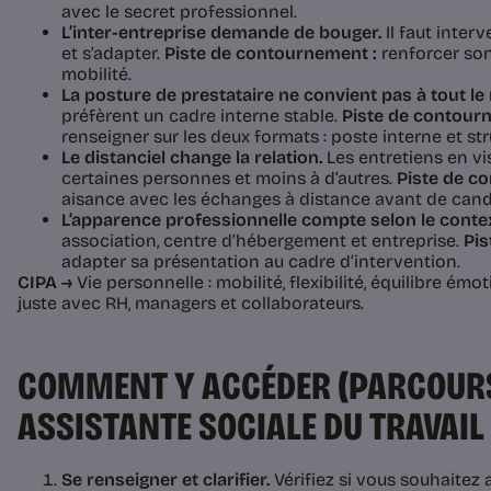
avec le secret professionnel.
L’inter-entreprise demande de bouger.
Il faut inter
et s’adapter.
Piste de contournement :
renforcer son 
mobilité.
La posture de prestataire ne convient pas à tout l
préfèrent un cadre interne stable.
Piste de contour
renseigner sur les deux formats : poste interne et str
Le distanciel change la relation.
Les entretiens en vi
certaines personnes et moins à d’autres.
Piste de c
aisance avec les échanges à distance avant de candid
L’apparence professionnelle compte selon le conte
association, centre d’hébergement et entreprise.
Pis
adapter sa présentation au cadre d’intervention.
CIPA →
Vie personnelle : mobilité, flexibilité, équilibre émo
juste avec RH, managers et collaborateurs.
COMMENT Y ACCÉDER (PARCOURS
ASSISTANTE SOCIALE DU TRAVAIL
Se renseigner et clarifier.
Vérifiez si vous souhaite