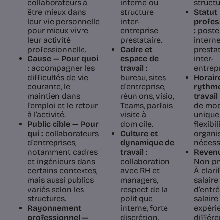
collaborateurs à
interne ou
structu
être mieux dans
structure
Statut
leur vie personnelle
inter-
profes
pour mieux vivre
entreprise
:
poste
leur activité
prestataire.
intern
professionnelle.
Cadre et
prestat
Cause — Pour quoi
espace de
inter-
:
accompagner les
travail :
entrepr
difficultés de vie
bureau, sites
Horair
courante, le
d’entreprise,
rythm
maintien dans
réunions, visio,
travail 
l’emploi et le retour
Teams, parfois
de mod
à l’activité.
visite à
unique 
Public cible — Pour
domicile.
flexibil
qui :
collaborateurs
Culture et
organi
d’entreprises,
dynamique de
nécess
notamment cadres
travail :
Revenu
et ingénieurs dans
collaboration
Non pr
certains contextes,
avec RH et
À clarif
mais aussi publics
managers,
salaire
variés selon les
respect de la
d’entré
structures.
politique
salaire
Rayonnement
interne, forte
expéri
professionnel —
discrétion.
différ