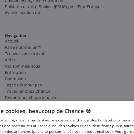
Chance est agréée Entreprise
Solidaire d'Utilité Sociale (ESUS) par l'Etat Français
Avec le soutien de
Navigation
Accueil
Faire notre Bilan™
Trouver votre travail
Aider
Qui sommes-nous
Entreprise
Connexion
Test de l’amour pro
Travailler chez Chance
Devenir coach partenaire
Ressources
Bilan de compétences
e cookies, beaucoup de Chance 🍪
Reconversion professionnelle
n de sucré, mais ils rendent votre expérience Chance plus fluide et plus perso
Blog
et nos partenaires utilisons aussi des cookies et des identifiants publicitaire
Média
ion des annonces (publicité personnalisée et non personnalisée). Vous garde
Presse