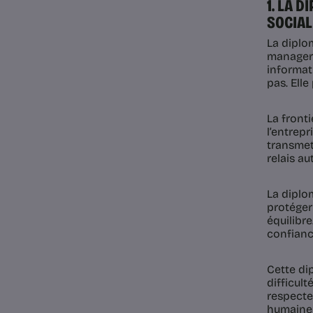
1. LA 
SOCIAL
La diplom
managers
informat
pas. Elle
La fronti
l’entrepr
transmett
relais a
La diplo
protéger
équilibre
confiance
Cette dip
difficul
respecte
humaine