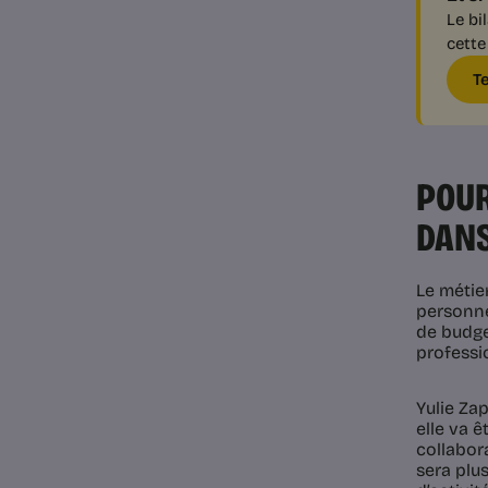
Le bi
cette
T
POUR
DANS
Le métier
personnel
de budget
professio
Yulie Zap
elle va ê
collabora
sera plus