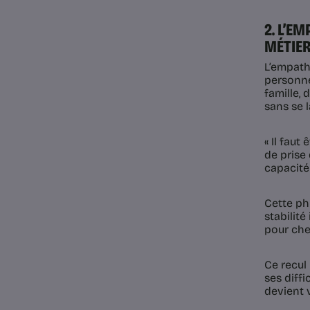
2. L’E
MÉTIER
L’empath
personne
famille, 
sans se l
« Il faut
de prise 
capacité 
Cette ph
stabilité
pour cher
Ce recul
ses diffi
devient v