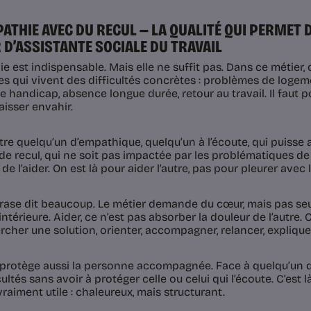
MPATHIE AVEC DU RECUL — LA QUALITÉ QUI PERMET 
 D’ASSISTANTE SOCIALE DU TRAVAIL
ie est indispensable. Mais elle ne suffit pas. Dans ce métier
s qui vivent des difficultés concrètes : problèmes de logeme
de handicap, absence longue durée, retour au travail. Il faut 
aisser envahir.
 être quelqu’un d’empathique, quelqu’un à l’écoute, qui puisse
de recul, qui ne soit pas impactée par les problématiques de l’
de l’aider. On est là pour aider l’autre, pas pour pleurer avec lu
rase dit beaucoup. Le métier demande du cœur, mais pas se
 intérieure. Aider, ce n’est pas absorber la douleur de l’autre. 
cher une solution, orienter, accompagner, relancer, expliquer
 protège aussi la personne accompagnée. Face à quelqu’un qu
cultés sans avoir à protéger celle ou celui qui l’écoute. C’e
raiment utile : chaleureux, mais structurant.