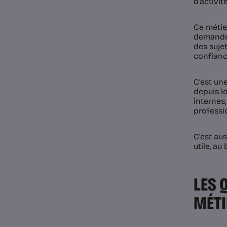
d’activit
Ce métier
demande 
des sujet
confianc
C’est une
depuis lo
internes,
professio
C’est au
utile, au
LES 
MÉTI