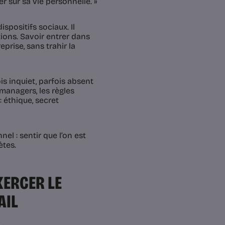
ter sur sa vie personnelle. »
spositifs sociaux. Il
ions. Savoir entrer dans
eprise, sans trahir la
fois inquiet, parfois absent
s managers, les règles
: éthique, secret
el : sentir que l’on est
ètes.
XERCER LE
AIL