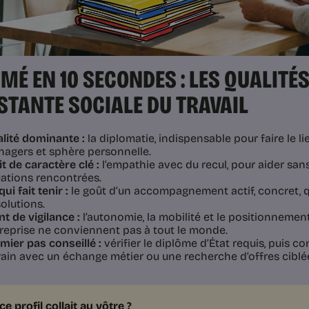
MÉ EN 10 SECONDES : LES QUALITÉS
STANTE SOCIALE DU TRAVAIL
lité dominante :
la diplomatie, indispensable pour faire le li
agers et sphère personnelle.
it de caractère clé :
l’empathie avec du recul, pour aider san
uations rencontrées.
qui fait tenir :
le goût d’un accompagnement actif, concret, 
solutions.
nt de vigilance :
l’autonomie, la mobilité et le positionnement
reprise ne conviennent pas à tout le monde.
mier pas conseillé :
vérifier le diplôme d’État requis, puis c
rain avec un échange métier ou une recherche d’offres ciblé
 ce profil collait au vôtre ?