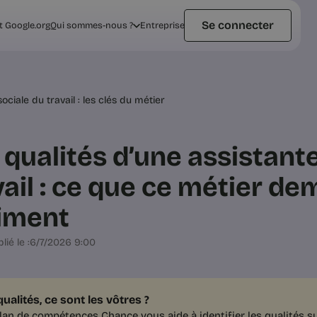
Se connecter
t Google.org
Qui sommes-nous ?
Entreprise
ociale du travail : les clés du métier
 qualités d’une assistant
vail : ce que ce métier d
iment
lié le :
6/7/2026 9:00
ualités, ce sont les vôtres ?
lan de compétences Chance vous aide à identifier les qualités s