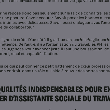
é, s’il a des difficultés sur son lieu d’activité, ça va se répercu
 ne repose donc pas seulement sur le fait de connaître les di
une posture. Savoir écouter. Savoir poser les bonnes quest
s intimes avec délicatesse. Savoir aussi dialoguer avec l’entr
e du collaborateur.
 ligne de crête. D’un côté, il y a l’humain, parfois fragile, par
ngtemps. De l’autre, il y a l’organisation du travail, les RH, le
 les urgences. Pour avancer juste, il faut une boussole solide 
nnel, recul et capacité d’action.
ssi ce qui peut donner ce petit battement de cœur professionn
 bon endroit, dans un rôle qui aide à rouvrir des portes concr
QUALITÉS INDISPENSABLES POUR E
ER D’ASSISTANTE SOCIALE DU TRAV