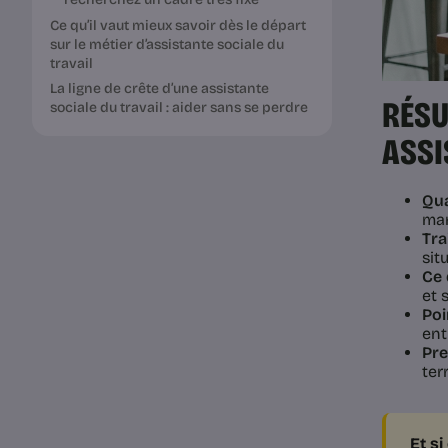
Ce qu’il vaut mieux savoir dès le départ
sur le métier d’assistante sociale du
travail
La ligne de crête d’une assistante
RÉSU
sociale du travail : aider sans se perdre
ASSI
Qua
man
Tra
sit
Ce 
et 
Poi
ent
Pre
ter
Et si