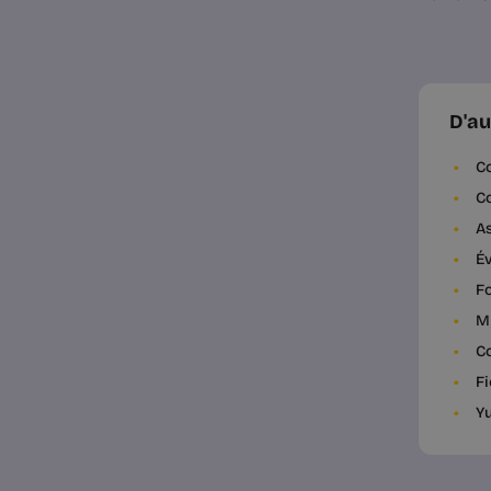
D'au
Co
Co
As
Év
Fo
My
Co
Fi
Yu