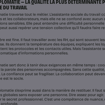
DIPLOMATIE — LA QUALITÉ LA PLUS DÉTERMINANTE
E DU TRAVAIL
atie traverse tout le métier. L’assistante sociale du travail c
 et les collaborateurs, mais elle ne se confond avec aucun de
ions sensibles. Elle peut entendre une difficulté personnelle
 peut aussi repérer une tension collective qu’il faudra faire
ère est fine. Il faut travailler avec les RH, qui sont souvent le
ise. Ils donnent la température des équipes, expliquent les lo
ent les protocoles et les contacts utiles. Mais l’assistante 
utomatique d’informations personnelles.
matie sert donc à tenir deux exigences en même temps : coop
 la parole des personnes accompagnées. Sans cette qualité, 
. La confiance peut se fragiliser. La collaboration peut deveni
 est le socle.
lomatie s’exprime aussi dans la manière de restituer. Il faut
tés globales sans exposer une personne. Dire assez pour agir.
r le secret professionnel. C’est une compétence de nuance, 
 profonde.