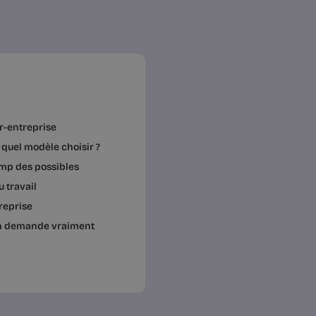
er-entreprise
, quel modèle choisir ?
hamp des possibles
 travail
treprise
rain demande vraiment