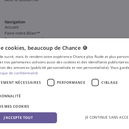
Navigation
Accueil
Faire notre Bilan™
Trouver votre travail
Aider
e cookies, beaucoup de Chance 🍪
Qui sommes-nous
n de sucré, mais ils rendent votre expérience Chance plus fluide et plus perso
Entreprise
et nos partenaires utilisons aussi des cookies et des identifiants publicitaire
Connexion
ion des annonces (publicité personnalisée et non personnalisée). Vous garde
Test de l’amour pro
tique de confidentialité
Travailler chez Chance
Devenir coach partenaire
TEMENT NÉCESSAIRES
PERFORMANCE
CIBLAGE
Ressources
Bilan de compétences
IONNALITÉ
Reconversion professionnelle
Blog
SIS MES COOKIES
Média
Presse
JE CONTINUE SANS ACCE
J'ACCEPTE TOUT
Où faire votre bilan de compétences ?