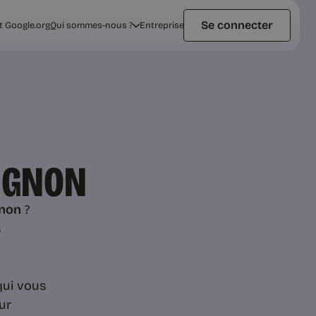
Se connecter
t Google.org
Qui sommes-nous ?
Entreprise
IGNON
gnon
?
s
qui vous
ur