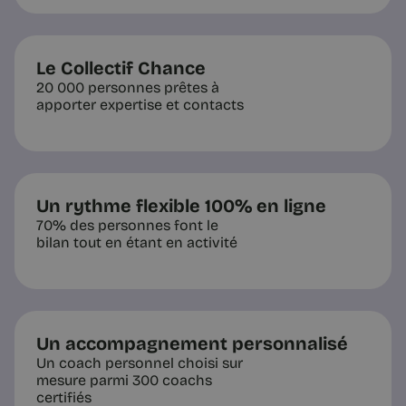
Le Collectif Chance
Conseils et Exercices
20 000 personnes prêtes à
La puissance du silence :
apporter expertise et contacts
comptez jusqu’à cinq | Chance
La qualité de la pensée dépend de la
qualité de l’attention reçue. Le silence
n’est pas une absence de travail, c’est
l’espace où la pensée se construit.
Un rythme flexible 100% en ligne
70% des personnes font le
bilan tout en étant en activité
3 min
Un accompagnement personnalisé
Un coach personnel choisi sur
mesure parmi 300 coachs
certifiés