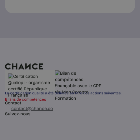
Conseils et Exercices
Trop d’empathie nuit : ce qui aide
vraiment | Chance
Ressentir la détresse de l’autre fatigue
le cerveau et brouille le jugement. La
différence entre empathie
émotionnelle et compassion
cognitive, et pourquoi elle compte.
La certification qualité a été délivrée au titre des actions suivantes :
Bilans de compétences
Contact
03 60 84 01 14
contact@chance.co
4 min
Suivez-nous