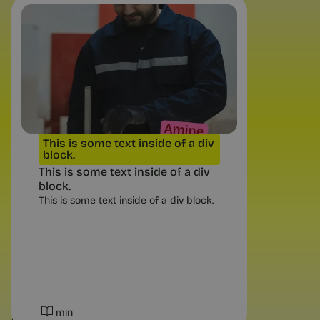
Conseils et Exercices
Vos émotions inconfortables
sont des balises | Chance
Susan David : la compétence clé n’est
plus la résilience qui encaisse, mais la
clarté émotionnelle. Utiliser la peur et
le doute comme indicateurs de ses
valeurs.
This is some text inside of a div
block.
This is some text inside of a div
block.
This is some text inside of a div block.
4 min
min