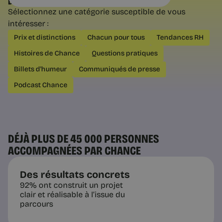
DÉCOUVREZ NOS AUTRES CATÉGORIES
Sélectionnez une catégorie susceptible de vous
intéresser :
Conseils et Exercices
Prix et distinctions
Chacun pour tous
Tendances RH
L’argent n’est jamais le sujet |
Histoires de Chance
Questions pratiques
Chance
La peur du manque est largement
Billets d'humeur
Communiqués de presse
déconnectée du solde bancaire.
Comment distinguer la précarité
Podcast Chance
réelle de l’insécurité intérieure dans
un projet de reconversion.
DÉJÀ PLUS DE 45 000 PERSONNES
ACCOMPAGNÉES PAR CHANCE
4 min
Des résultats concrets
92% ont construit un projet
clair et réalisable à l’issue du
parcours