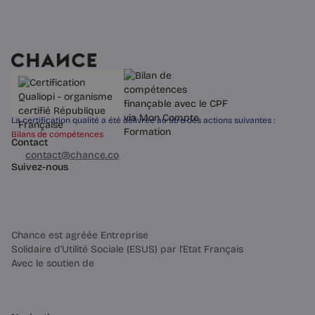
Trop d’empathie nuit : ce qui aide
vraiment | Chance
Ressentir la détresse de l’autre fatigue
le cerveau et brouille le jugement. La
différence entre empathie
émotionnelle et compassion
cognitive, et pourquoi elle compte.
La certification qualité a été délivrée au titre des actions suivantes :
Bilans de compétences
Contact
03 60 84 01 14
contact@chance.co
4 min
Suivez-nous
Chance est agréée Entreprise
Solidaire d'Utilité Sociale (ESUS) par l'Etat Français
Avec le soutien de