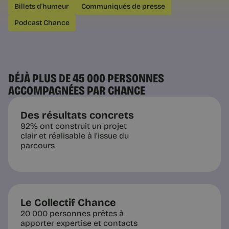
La peur du manque est largement
Billets d'humeur
Communiqués de presse
déconnectée du solde bancaire.
Comment distinguer la précarité
Podcast Chance
réelle de l’insécurité intérieure dans
un projet de reconversion.
DÉJÀ PLUS DE 45 000 PERSONNES
ACCOMPAGNÉES PAR CHANCE
4 min
Des résultats concrets
92% ont construit un projet
clair et réalisable à l’issue du
parcours
Le Collectif Chance
Conseils et Exercices
20 000 personnes prêtes à
La puissance du silence :
apporter expertise et contacts