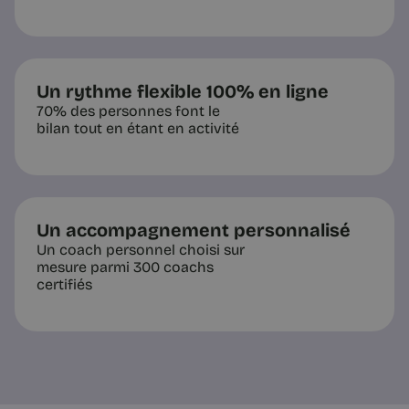
comptez jusqu’à cinq | Chance
La qualité de la pensée dépend de la
qualité de l’attention reçue. Le silence
n’est pas une absence de travail, c’est
l’espace où la pensée se construit.
Un rythme flexible 100% en ligne
70% des personnes font le
bilan tout en étant en activité
3 min
Un accompagnement personnalisé
Un coach personnel choisi sur
mesure parmi 300 coachs
certifiés
Conseils et Exercices