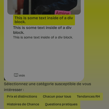
plus la résilience qui encaisse, mais la
clarté émotionnelle. Utiliser la peur et
le doute comme indicateurs de ses
valeurs.
This is some text inside of a div
block.
This is some text inside of a div
block.
This is some text inside of a div block.
4 min
min
DÉCOUVREZ NOS AUTRES CATÉGORIES
Sélectionnez une catégorie susceptible de vous
intéresser :
Conseils et Exercices
Prix et distinctions
Chacun pour tous
Tendances RH
L’argent n’est jamais le sujet |
Histoires de Chance
Questions pratiques
Chance