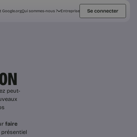
Se connecter
t Google.org
Qui sommes-nous ?
Entreprise
JON
z peut-
ouveaux
os
ur
faire
 présentiel