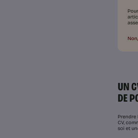
Pour
arti
asse
Non,
UN C
DE P
Prendre l
CV, comme
soi et u