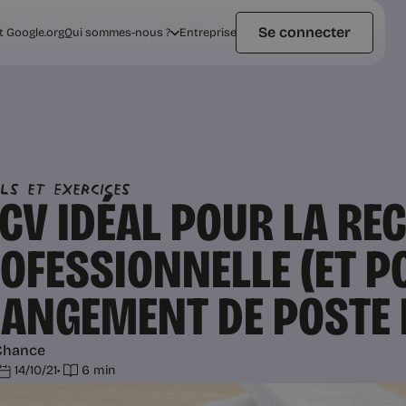
Se connecter
t Google.org
Qui sommes-nous ?
Entreprise
ils et Exercices
 CV IDÉAL POUR LA R
OFESSIONNELLE (ET P
ANGEMENT DE POSTE 
Chance
14/10/21
•
6 min