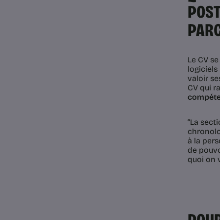
POST
PARC
Le CV se
logiciels
valoir s
CV qui r
compét
“
La sect
chronolo
à la per
de pouvoi
quoi on v