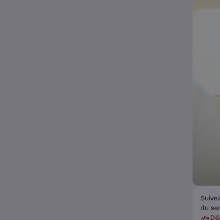
Suive
du se
Dé