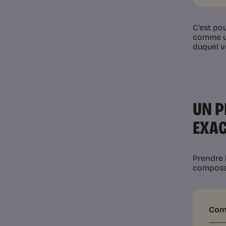
C’est po
comme un
duquel vo
UN P
EXAC
Prendre 
composa
Comm