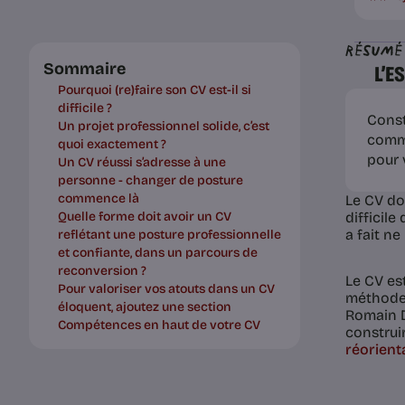
Résumé
Sommaire
L’E
Pourquoi (re)faire son CV est-il si
difficile ?
Const
Un projet professionnel solide, c’est
comme
quoi exactement ?
pour 
Un CV réussi s’adresse à une
personne - changer de posture
commence là
Le CV doi
Quelle forme doit avoir un CV
difficile
a fait ne
reflétant une posture professionnelle
et confiante, dans un parcours de
reconversion ?
Le CV es
Pour valoriser vos atouts dans un CV
méthode,
éloquent, ajoutez une section
Romain D
Compétences en haut de votre CV
construi
réorient