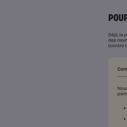
POUR
Déjà, la
des mome
(contre t
Comm
Nous
part