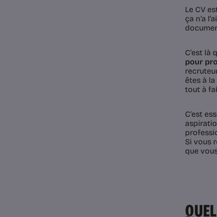
Le CV es
ça n’a l’
document
C’est là
pour pro
recruteu
êtes à l
tout à fa
C’est ess
aspiratio
professi
Si vous r
que vous 
QUEL