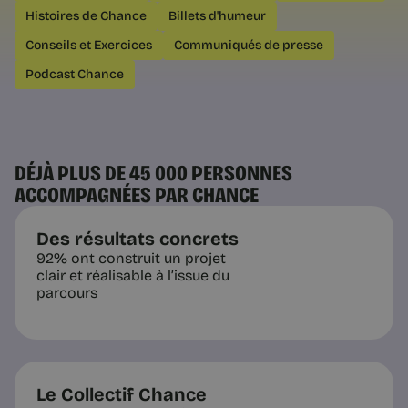
Reconversion : les 3 types de
Histoires de Chance
Billets d'humeur
changement possibles
Changer de métier, d'environnement
Conseils et Exercices
Communiqués de presse
ou d'équilibre : trois mouvements très
différents. Comment savoir lequel est
Podcast Chance
vraiment le vôtre avant de vous
lancer.
DÉJÀ PLUS DE 45 000 PERSONNES
ACCOMPAGNÉES PAR CHANCE
4 min
Des résultats concrets
92% ont construit un projet
clair et réalisable à l’issue du
parcours
Le Collectif Chance
Questions pratiques