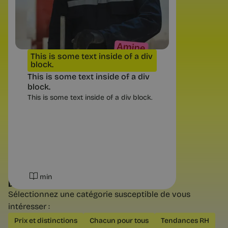
Au 1er septembre 2026 tout
indépendant doit pouvoir recevoir
une facture électronique. Les dates
exactes, ce que change la franchise
en base, et quoi faire d’ici là.
This is some text inside of a div
block.
This is some text inside of a div
block.
This is some text inside of a div block.
6 min
min
DÉCOUVREZ NOS AUTRES CATÉGORIES
Sélectionnez une catégorie susceptible de vous
intéresser :
Questions pratiques
Prix et distinctions
Chacun pour tous
Tendances RH