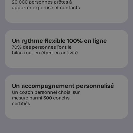
20 000 personnes prêtes à
Bilan de compétences :
apporter expertise et contacts
comment choisir le bon
organisme
Comment choisir un organisme de
bilan de compétences ? La checklist
en 7 critères (Qualiopi, CPF, coach,
suivi) pour comparer sans se tromper.
Un rythme flexible 100% en ligne
70% des personnes font le
bilan tout en étant en activité
5 min
Un accompagnement personnalisé
Un coach personnel choisi sur
mesure parmi 300 coachs
certifiés