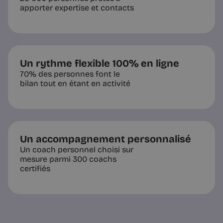
De la performance à la
apporter expertise et contacts
contribution | Chance
On ne demande plus d’être le meilleur
mais d’être le plus utile au collectif. Ce
que ce déplacement change pour qui
culpabilise sur sa productivité.
Un rythme flexible 100% en ligne
70% des personnes font le
bilan tout en étant en activité
4 min
Un accompagnement personnalisé
Un coach personnel choisi sur
mesure parmi 300 coachs
certifiés