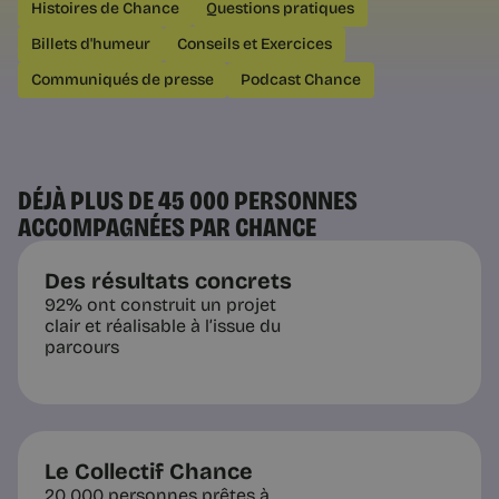
Histoires de Chance
Questions pratiques
servait à rien non plus ? | Chance
La distinction de David Graeber entre
Billets d'humeur
Conseils et Exercices
emplois inutiles et emplois
indispensables mal payés. Comment
Communiqués de presse
Podcast Chance
évaluer l’utilité réelle d’un projet
professionnel.
DÉJÀ PLUS DE 45 000 PERSONNES
ACCOMPAGNÉES PAR CHANCE
5 min
Des résultats concrets
92% ont construit un projet
clair et réalisable à l’issue du
parcours
Le Collectif Chance
Tendances RH
20 000 personnes prêtes à