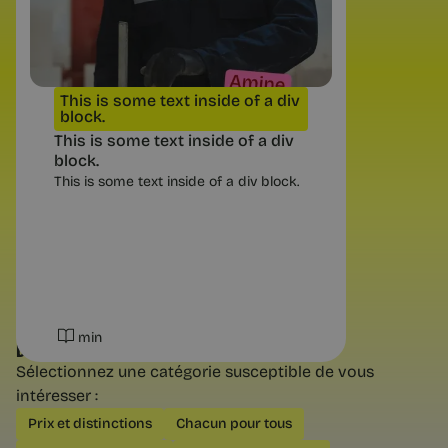
Près d’un recrutement sur trois passe
par les relations professionnelles ou
personnelles, selon la DARES. Ce que
ce chiffre dit vraiment des inégalités
de carrière.
This is some text inside of a div
block.
This is some text inside of a div
block.
This is some text inside of a div block.
4 min
min
DÉCOUVREZ NOS AUTRES CATÉGORIES
Sélectionnez une catégorie susceptible de vous
intéresser :
Tendances RH
Prix et distinctions
Chacun pour tous
Et si mon prochain métier ne