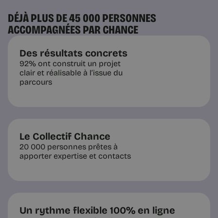
DÉJÀ PLUS DE 45 000 PERSONNES
ACCOMPAGNÉES PAR CHANCE
5 min
Des résultats concrets
92% ont construit un projet
clair et réalisable à l’issue du
parcours
Le Collectif Chance
Tendances RH
20 000 personnes prêtes à
De la performance à la
apporter expertise et contacts
contribution | Chance
On ne demande plus d’être le meilleur
mais d’être le plus utile au collectif. Ce
que ce déplacement change pour qui
culpabilise sur sa productivité.
Un rythme flexible 100% en ligne