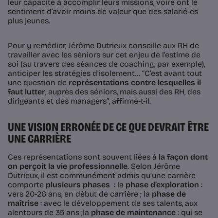
leur capacité à accomplir leurs missions, voire ont le
sentiment d’avoir moins de valeur que des salarié-es
plus jeunes.
Pour y remédier, Jérôme Dutrieux conseille aux RH de
travailler avec les séniors sur cet enjeu de l’estime de
soi (au travers des séances de coaching, par exemple),
anticiper les stratégies d’isolement…
“C’est avant tout
une question de
représentations contre lesquelles il
faut lutter
, auprès des séniors, mais aussi des RH, des
dirigeants et des managers”
, affirme-t-il.
UNE VISION ERRONÉE DE CE QUE DEVRAIT ÊTRE
UNE CARRIÈRE
Ces représentations sont souvent liées à
la façon dont
on perçoit la vie professionnelle
. Selon Jérôme
Dutrieux, il est communément admis qu’une carrière
comporte
plusieurs phases
: la
phase d’exploration
:
vers 20-26 ans, en début de carrière ; la
phase de
maîtrise
: avec le développement de ses talents, aux
alentours de 35 ans ;la
phase de maintenance
: qui se