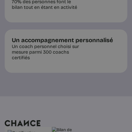
70% des personnes font le
bilan tout en étant en activité
4 min
Un accompagnement personnalisé
Un coach personnel choisi sur
mesure parmi 300 coachs
certifiés
Tendances RH
Career cushioning : la fin de la
carrière-destination | Chance
Préparer discrètement son coup
d’après alors que tout va bien n’est
plus une trahison, c’est le nouveau
standard. Ce que ça change dans la