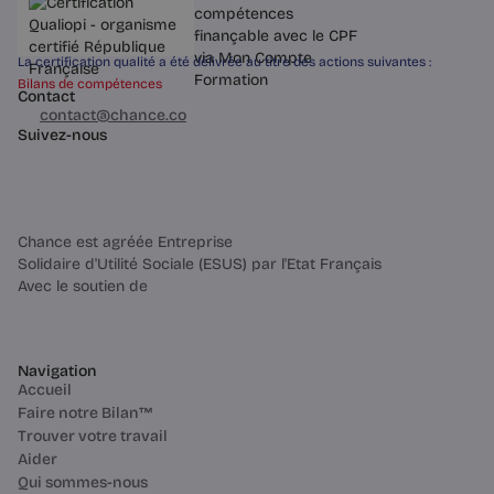
gestion d’une carrière.
La certification qualité a été délivrée au titre des actions suivantes :
Bilans de compétences
Contact
03 60 84 01 14
contact@chance.co
5 min
Suivez-nous
Chance est agréée Entreprise
Solidaire d'Utilité Sociale (ESUS) par l'Etat Français
Avec le soutien de
Navigation
Tendances RH
Accueil
Décrocher le job de ses rêves ne
Faire notre Bilan™
rend pas heureux | Chance
Trouver votre travail
L’illusion de l’arrivée, décrite par Tal
Aider
Ben-Shahar : le bonheur ne se trouve
Qui sommes-nous
pas au bout de la transition. Ce que ça