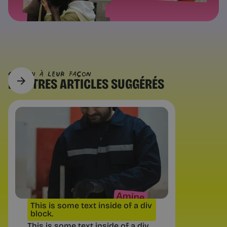
CHACUN À Leur FAÇON
D’AUTRES
ARTICLES SUGGÉRÉS
Tendances RH
Un recrutement sur trois se joue
par les relations | Chance
Près d’un recrutement sur trois passe
par les relations professionnelles ou
personnelles, selon la DARES. Ce que
ce chiffre dit vraiment des inégalités
de carrière.
This is some text inside of a div
block.
This is some text inside of a div