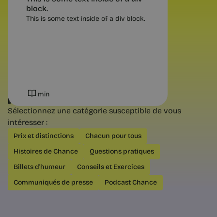
block.
This is some text inside of a div block.
4 min
min
DÉCOUVREZ NOS AUTRES CATÉGORIES
Sélectionnez une catégorie susceptible de vous
intéresser :
Tendances RH
Prix et distinctions
Chacun pour tous
Et si mon prochain métier ne
Histoires de Chance
Questions pratiques
servait à rien non plus ? | Chance
La distinction de David Graeber entre
Billets d'humeur
Conseils et Exercices
emplois inutiles et emplois
indispensables mal payés. Comment
Communiqués de presse
Podcast Chance
évaluer l’utilité réelle d’un projet
professionnel.