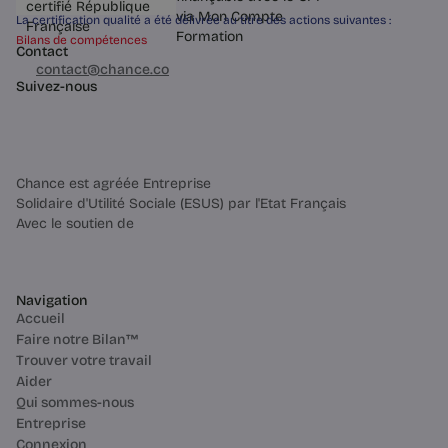
La certification qualité a été délivrée au titre des actions suivantes :
Bilans de compétences
Contact
03 60 84 01 14
contact@chance.co
4 min
Suivez-nous
Chance est agréée Entreprise
Solidaire d'Utilité Sociale (ESUS) par l'Etat Français
Avec le soutien de
Navigation
Questions pratiques
Accueil
Reconversion professionnelle :
Faire notre Bilan™
Idées de métiers
Trouver votre travail
Comment choisir une activité
Aider
porteuse, où les débouchés comme les
Qui sommes-nous
possibilités de formation jouent en
votre faveur ? Voici quelques idées de
Entreprise
reconversion !
Connexion