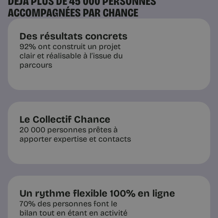
DÉJÀ PLUS DE 45 000 PERSONNES
ACCOMPAGNÉES PAR CHANCE
4 min
Des résultats concrets
92% ont construit un projet
clair et réalisable à l’issue du
parcours
Le Collectif Chance
Questions pratiques
20 000 personnes prêtes à
12 idées de métiers pour se
apporter expertise et contacts
reconvertir en 2025
Vous cherchez des pistes de métiers
pour vous reconvertir en 2025 ? Voici
quelques idées de métiers qui
recrutent pour vous inspirer.
Un rythme flexible 100% en ligne
70% des personnes font le
bilan tout en étant en activité