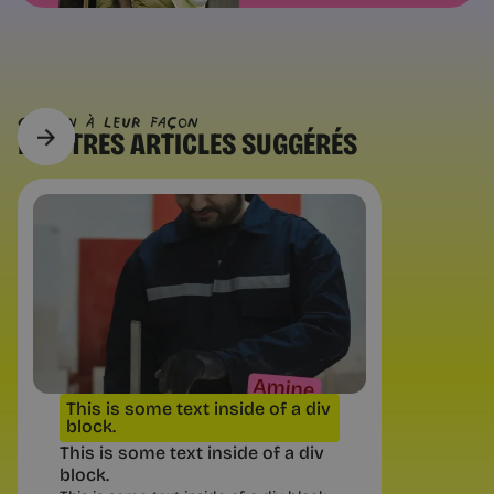
CHACUN À Leur FAÇON
D’AUTRES
ARTICLES SUGGÉRÉS
Questions pratiques
Reconversion : les 3 types de
changement possibles
Changer de métier, d'environnement
ou d'équilibre : trois mouvements très
différents. Comment savoir lequel est
vraiment le vôtre avant de vous
lancer.
This is some text inside of a div
block.
This is some text inside of a div
block.