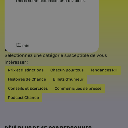
This is some text inside of a div block.
4 min
min
DÉCOUVREZ NOS AUTRES CATÉGORIES
Sélectionnez une catégorie susceptible de vous
intéresser :
Questions pratiques
Prix et distinctions
Chacun pour tous
Tendances RH
Bilan de Compétences en Ligne :
Histoires de Chance
Billets d'humeur
Guide Complet (2025) 🚀
Bilan de compétences en ligne :
Conseils et Exercices
Communiqués de presse
comment ça marche, combien ça
coûte, et comment le financer ? Les
Podcast Chance
réponses à toutes vos questions dans
cet article.