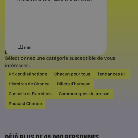
min
DÉCOUVREZ NOS AUTRES CATÉGORIES
Sélectionnez une catégorie susceptible de vous
intéresser :
Questions pratiques
Prix et distinctions
Chacun pour tous
Tendances RH
Reconversion : les 3 types de
Histoires de Chance
Billets d'humeur
changement possibles
Changer de métier, d'environnement
Conseils et Exercices
Communiqués de presse
ou d'équilibre : trois mouvements très
différents. Comment savoir lequel est
Podcast Chance
vraiment le vôtre avant de vous
lancer.
DÉJÀ PLUS DE 45 000 PERSONNES