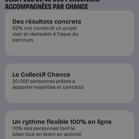
ACCOMPAGNÉES PAR CHANCE
4 min
Des résultats concrets
92% ont construit un projet
clair et réalisable à l’issue du
parcours
Le Collectif Chance
Questions pratiques
20 000 personnes prêtes à
Bilan de Compétences en Ligne :
apporter expertise et contacts
Guide Complet (2025) 🚀
Bilan de compétences en ligne :
comment ça marche, combien ça
coûte, et comment le financer ? Les
réponses à toutes vos questions dans
Un rythme flexible 100% en ligne
cet article.
70% des personnes font le
bilan tout en étant en activité