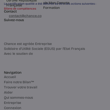
La certification qualité a été délivrée au titre des actions suivantes :
Bilans de compétences
Contact
03 60 84 01 14
contact@chance.co
4 min
Suivez-nous
Chance est agréée Entreprise
Solidaire d'Utilité Sociale (ESUS) par l'Etat Français
Avec le soutien de
Navigation
Questions pratiques
Accueil
Bilan de compétences à distance
Faire notre Bilan™
: comment ça marche ? (2025)
Trouver votre travail
Il est tout à fait possible de réaliser un
Aider
bilan de compétences à distance. Ce
Qui sommes-nous
format offre la même qualité qu'en
présentiel, la flexibilité en plus.
Entreprise
Connexion