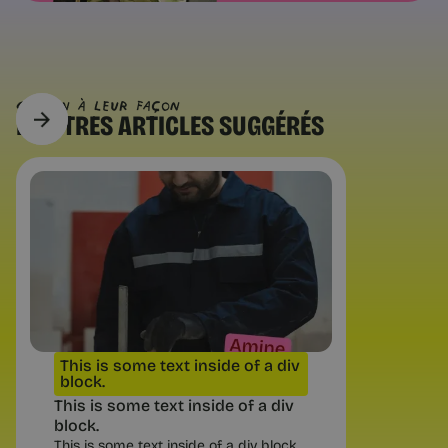
CHACUN À Leur FAÇON
D’AUTRES
ARTICLES SUGGÉRÉS
Questions pratiques
Facturation électronique : ce qui
change | Chance
Au 1er septembre 2026 tout
indépendant doit pouvoir recevoir
une facture électronique. Les dates
exactes, ce que change la franchise
en base, et quoi faire d’ici là.
This is some text inside of a div
block.
This is some text inside of a div
block.
This is some text inside of a div block.
6 min