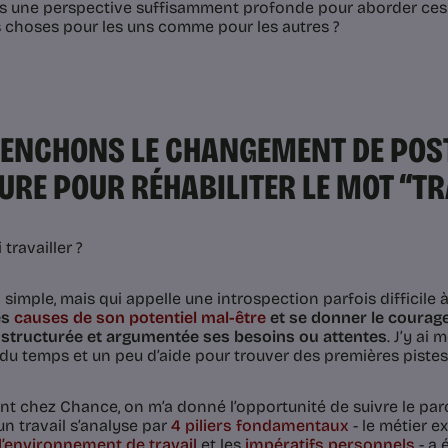
ils une perspective suffisamment profonde pour aborder ces 
 choses pour les uns comme pour les autres ?
ENCHONS LE CHANGEMENT DE POST
URE POUR RÉHABILITER LE MOT “TR
travailler ?
 simple, mais qui appelle une introspection parfois difficile
es
causes de son potentiel mal-être
et se donner le courage
structurée et argumentée ses besoins ou attentes
. J’y ai
u du temps et un peu d’aide pour trouver des premières piste
ant chez Chance, on m’a donné l’opportunité de suivre le parc
un travail s’analyse par
4 piliers fondamentaux
- le métier ex
l’environnement de travail
et les
impératifs personnels
- a 