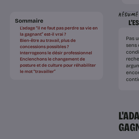
Résumé
Sommaire
L’E
L'adage “il ne faut pas perdre sa vie en
la gagnant” est-il vrai ?
Pas u
Bien-être au travail, plus de
sens 
concessions possibles ?
condi
Interrogeons le désir professionnel
reche
Enclenchons le changement de
posture et de culture pour réhabiliter
argum
le mot “travailler”
encor
conti
L'AD
GAGN