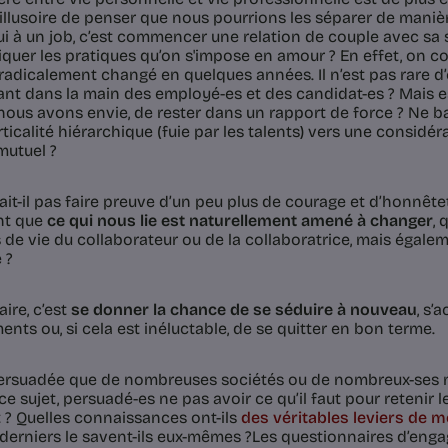
illusoire de penser que nous pourrions les séparer de mani
 oui à un job, c’est commencer une relation de couple avec sa
iquer les pratiques qu’on s'impose en amour ? En effet, on 
a radicalement changé en quelques années. Il n’est pas rare d
nt dans la main des employé-es et des candidat-es ? Mais est
nous avons envie, de rester dans un rapport de force ? Ne ba
ticalité hiérarchique (fuie par les talents) vers une considér
mutuel ?
it-il pas faire preuve d’un peu plus de courage et d’honnêteté
nt que
ce qui nous lie est naturellement amené à changer
, 
 de vie du collaborateur ou de la collaboratrice, mais égalem
 ?
ire, c’est
se donner la chance de se séduire à nouveau
, s’
nts ou, si cela est inéluctable, de se quitter en bon terme.
persuadée que de nombreuses sociétés ou de nombreux-ses 
e sujet, persuadé-es ne pas avoir ce qu’il faut pour retenir le
 ? Quelles connaissances ont-ils
des véritables leviers de mo
derniers le savent-ils eux-mêmes ?Les questionnaires d’eng