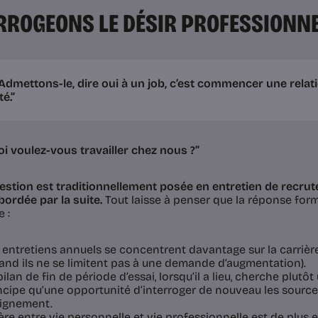
RROGEONS LE DÉSIR PROFESSIONN
Admettons-le, dire oui à un job, c’est commencer une relat
é.”
i voulez-vous travailler chez nous ?”
estion est traditionnellement posée en entretien de recrut
bordée par la suite.
Tout laisse à penser que la réponse form
 :
 entretiens annuels se concentrent davantage sur la carrière
and ils ne se limitent pas à une demande d’augmentation).
bilan de fin de période d’essai, lorsqu’il a lieu, cherche plut
ncipe qu’une opportunité d’interroger de nouveau les source
lignement.
ère entre vie personnelle et vie professionnelle est de plus e