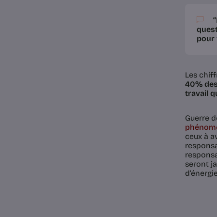
“
quest
pour 
Les chif
40% des 
travail 
Guerre d
phénomè
ceux à a
responsab
responsa
seront ja
d’énergie