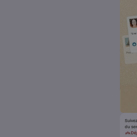
Suive
du se
Dé