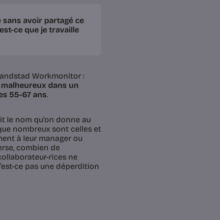
e sans avoir partagé ce
t-ce que je travaille
 Randstad Workmonitor :
re malheureux dans un
des 55-67 ans
.
oit le nom qu’on donne au
ir que nombreux sont celles et
ement à leur manager ou
verse, combien de
ollaborateur-rices ne
N’est-ce pas une déperdition