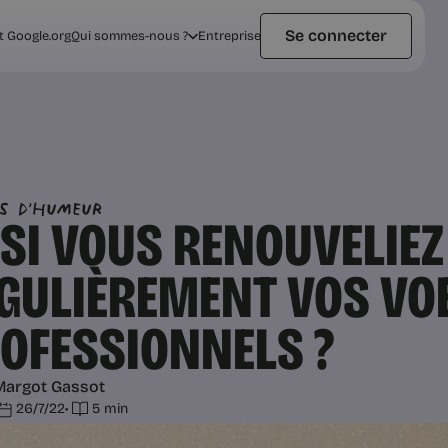
Se connecter
t Google.org
Qui sommes-nous ?
Entreprise
ts d'humeur
 SI VOUS RENOUVELIEZ
GULIÈREMENT VOS VO
OFESSIONNELS ?
Margot Gassot
26/7/22
•
5 min