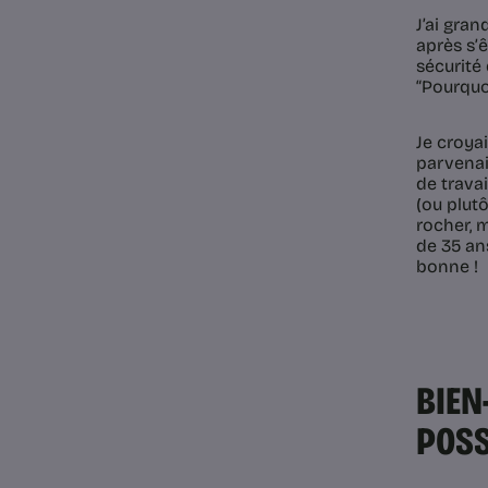
J’ai gran
après s’ê
sécurité
“Pourquoi
Je croya
parvenait
de travai
(ou plut
rocher, 
de 35 an
bonne !
BIEN
POSS