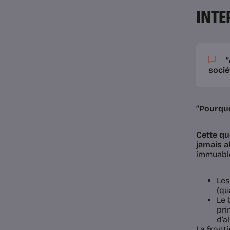
INTE
“
sociét
“Pourquo
Cette qu
jamais a
immuable
Les
(qu
Le 
pri
d’a
La fronti