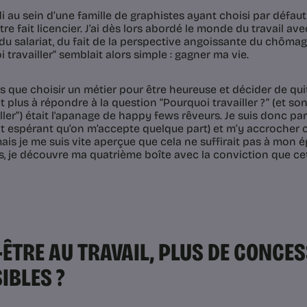
di au sein d’une famille de graphistes ayant choisi par défau
tre fait licencier. J’ai dès lors abordé le monde du travail a
 du salariat, du fait de la perspective angoissante du chômag
 travailler” semblait alors simple : gagner ma vie.
is que choisir un métier pour être heureuse et décider de qui
 plus à répondre à la question “Pourquoi travailler ?” (et son 
ller”) était l'apanage de happy fews rêveurs. Je suis donc pa
ôt espérant qu’on m’accepte quelque part) et m’y accroche
mais je me suis vite aperçue que cela ne suffirait pas à mon
s, je découvre ma quatrième boîte avec la conviction que cett
-ÊTRE AU TRAVAIL, PLUS DE CONCE
IBLES ?