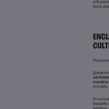
offrent-
fond des
ENCL
CULT
Pourquoi 
Question
véritabl
manière 
m’a fall
En arriv
laquelle 
mission,