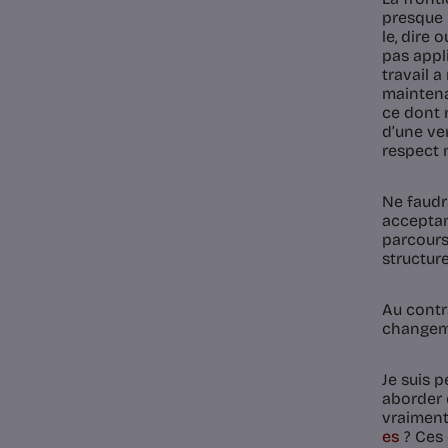
presque 
le, dire
pas appl
travail 
maintena
ce dont 
d’une ver
respect 
Ne faudra
accepta
parcours
structure
Au contra
changeme
Je suis 
aborder c
vraiment
es
? Ces 