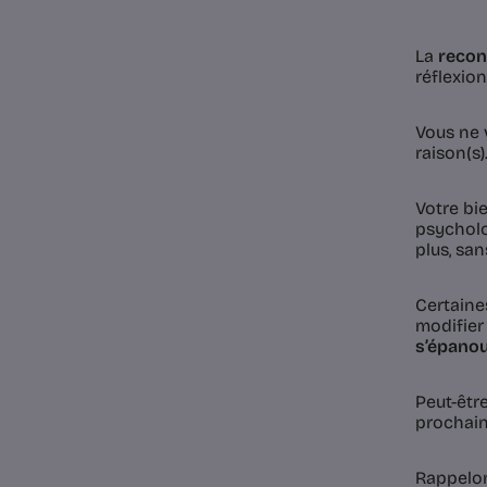
La
recon
réflexio
Vous ne 
raison(s)
Votre bie
psycholo
plus, sa
Certaine
modifier
s’épanou
Peut-êtr
prochain
Rappelon