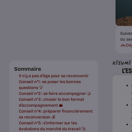
Suive
du se
Dé
Résumé
Sommaire
L’E
Il n’y a pas d’âge pour se reconvertir
Conseil n°1 : se poser les bonnes
questions 💡
Conseil n°2 : se faire accompagner 🤝
Conseil n°3 : choisir le bon format
d’accompagnement 💼
Conseil n°4 : préparer financièrement
sa reconversion 💰
Conseil n°5 : s’informer sur les
évolutions du marché du travail 🚀