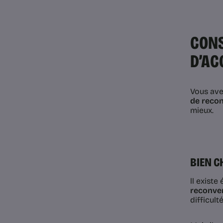
CONS
D’A
Vous ave
de reco
mieux.
BIEN C
ll exist
reconve
difficul