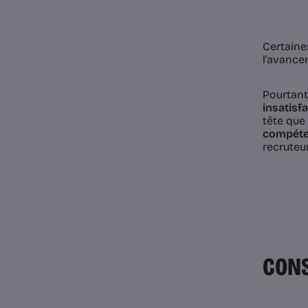
Certaines
l’avance
Pourtant
insatisf
tête que
compét
recruteu
CONS