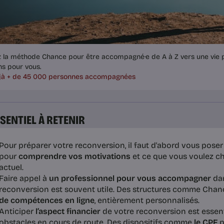
z la méthode Chance pour être accompagné·e de A à Z vers une vie p
ns pour vous.
jà + de 45 000 personnes accompagnées
SSENTIEL À RETENIR
Pour préparer votre reconversion, il faut d'abord vous pose
pour
comprendre vos motivations
et ce que vous voulez ch
actuel.
Faire appel à
un professionnel pour vous accompagner
dan
reconversion est souvent utile. Des structures comme Cha
de compétences en ligne
, entièrement personnalisés.
Anticiper
l’aspect financier
de votre reconversion est essenti
obstacles en cours de route. Des dispositifs comme
le CPF
p