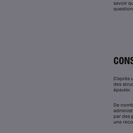
savoir q
question
CONS
D’après 
des stru
épauler.
De nombr
administ
par des
une reco