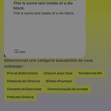
This is some text inside of a div
block.
This is some text inside of a div block.
6 min
min
DÉCOUVREZ NOS AUTRES CATÉGORIES
Sélectionnez une catégorie susceptible de vous
intéresser :
Questions pratiques
Prix et distinctions
Chacun pour tous
Tendances RH
Reconversion : les 3 types de
Histoires de Chance
Billets d'humeur
changement possibles
Changer de métier, d'environnement
Conseils et Exercices
Communiqués de presse
ou d'équilibre : trois mouvements très
différents. Comment savoir lequel est
Podcast Chance
vraiment le vôtre avant de vous
lancer.