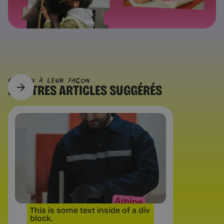
CHACUN À Leur FAÇON
D’AUTRES
ARTICLES SUGGÉRÉS
Questions pratiques
Facturation électronique : ce qui
change | Chance
Au 1er septembre 2026 tout
indépendant doit pouvoir recevoir
une facture électronique. Les dates
exactes, ce que change la franchise
en base, et quoi faire d’ici là.
This is some text inside of a div
block.