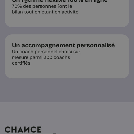
70% des personnes font le
bilan tout en étant en activité
5 min
Un accompagnement personnalisé
Un coach personnel choisi sur
mesure parmi 300 coachs
certifiés
Questions pratiques
Changer d'entreprise, de poste
ou de métier : lequel choisir
Trois mouvements très différents.
Comment identifier la bonne échelle
de changement (entreprise, poste ou