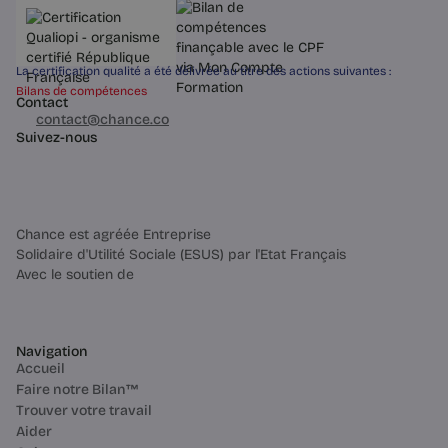
métier) avant de vous lancer.
La certification qualité a été délivrée au titre des actions suivantes :
Bilans de compétences
Contact
03 60 84 01 14
contact@chance.co
4 min
Suivez-nous
Chance est agréée Entreprise
Solidaire d'Utilité Sociale (ESUS) par l'Etat Français
Avec le soutien de
Navigation
Questions pratiques
Accueil
Bilan de Compétences en Ligne :
Faire notre Bilan™
Guide Complet (2025) 🚀
Trouver votre travail
Bilan de compétences en ligne :
Aider
comment ça marche, combien ça