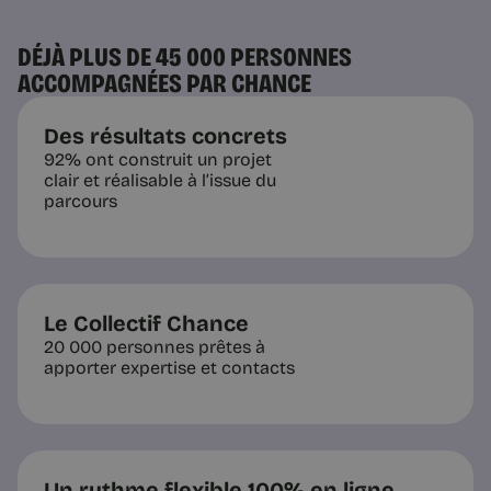
DÉJÀ PLUS DE 45 000 PERSONNES
ACCOMPAGNÉES PAR CHANCE
4 min
Des résultats concrets
92% ont construit un projet
clair et réalisable à l’issue du
parcours
Le Collectif Chance
Questions pratiques
20 000 personnes prêtes à
Bilan de compétences :
apporter expertise et contacts
comment choisir le bon
organisme
Comment choisir un organisme de
bilan de compétences ? La checklist
en 7 critères (Qualiopi, CPF, coach,
suivi) pour comparer sans se tromper.
Un rythme flexible 100% en ligne